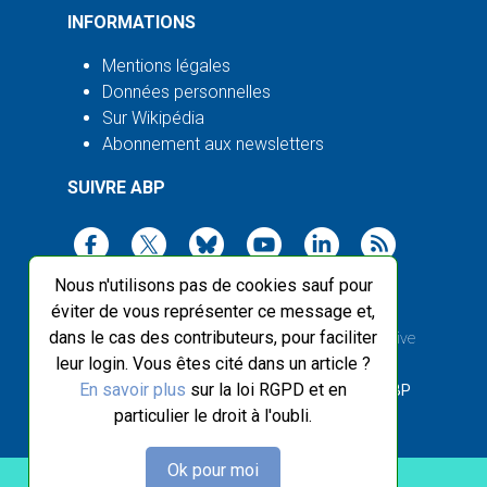
INFORMATIONS
Mentions légales
Données personnelles
Sur Wikipédia
Abonnement aux newsletters
SUIVRE ABP
Nous n'utilisons pas de cookies sauf pour
éviter de vous représenter ce message et,
dans le cas des contributeurs, pour faciliter
2003-2026 ©
Agence Bretagne Presse
, sauf Creative
leur login. Vous êtes cité dans un article ?
Commons
En savoir plus
sur la loi RGPD et en
Front-end design :
Breizhek Studio
, Back-end :
ABP
particulier le droit à l'oubli.
Ok pour moi