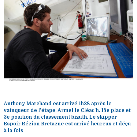
Anthony Marchand est arrivé 1h28 après le
vainqueur de l'étape, Armel le Cléac'h. 18e place et
3e position du classement bizuth. Le skipper
Espoir Région Bretagne est arrivé heureux et déçu
à la fois