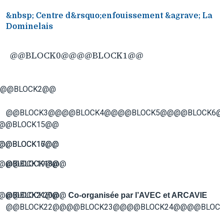
&nbsp; Centre d&rsquo;enfouissement &agrave; La
Dominelais
@@BLOCK0@@@@BLOCK1@@
@@BLOCK2@@
@@BLOCK3@@@@BLOCK4@@@@BLOCK5@@@@BLOCK6
@@BLOCK15@@
@@BLOCK16@@
@@BLOCK17@@
@@BLOCK19@@
@@BLOCK18@@
@@BLOCK21@@
@@BLOCK20@@
Co-organisée par l’AVEC et ARCAVIE
@@BLOCK22@@@@BLOCK23@@@@BLOCK24@@@@BLO