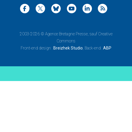
2003-2026 ©
Agence Bretagne Presse
, sauf Creative
Commons
Front-end design :
Breizhek Studio
, Back-end :
ABP