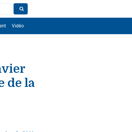
ent
Vidéo
nvier
 de la