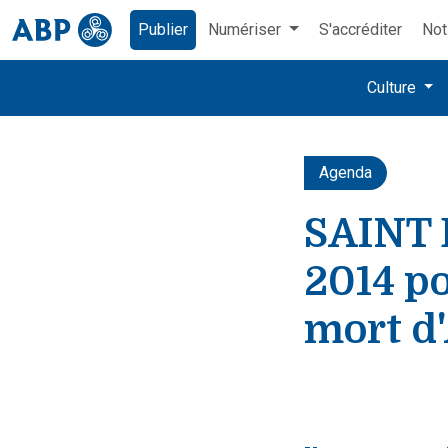
Publier
Numériser
S'accréditer
Not
Culture
Agenda
SAINT B
2014 po
mort d