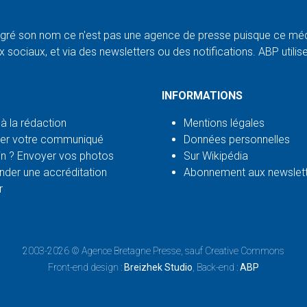
ré son nom ce n'est pas une agence de presse puisque ce médi
 sociaux, et via des newsletters ou des notifications. ABP utilise l
INFORMATIONS
 à la rédaction
Mentions légales
er votre communiqué
Données personnelles
n ? Envoyer vos photos
Sur Wikipédia
der une accréditation
Abonnement aux newslet
r
2003-2026 ©
Agence Bretagne Presse
, sauf Creative Commons
Front-end design :
Breizhek Studio
, Back-end :
ABP