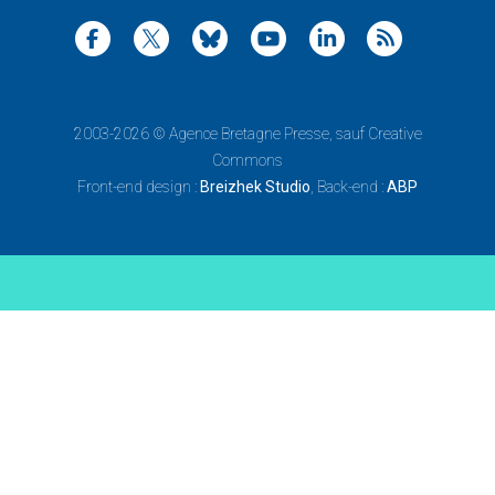
2003-2026 ©
Agence Bretagne Presse
, sauf Creative
Commons
Front-end design :
Breizhek Studio
, Back-end :
ABP