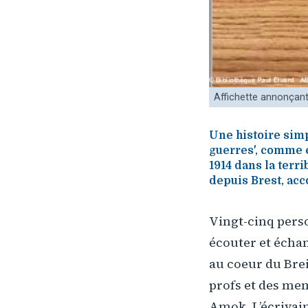
Affichette annonçant
Une histoire simp
guerres', comme el
1914 dans la terr
depuis Brest, acc
Vingt-cinq perso
écouter et échan
au coeur du Brei
profs et des mem
Amok. L’écrivain