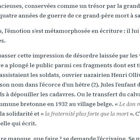
encieuses, conservées comme un trésor par la gran
 quatre années de guerre de ce grand-père mort à sa
, l’émotion s’est métamorphosée en écriture : il lui 
s.
sser cette impression de désordre laissée par les 
e a plongé le public parmi ces fragments dont est tis
 assistaient les soldats, ouvrier nazairien Henri Olli
 son nom dans l’écorce d’un hêtre (2). Jules l’enfant 
s à dépouiller les cadavres. Ou le transfert du cal
mmune bretonne en 1932 au village belge. «
Le don 
la solidarité et «
la fraternité plus forte que la mort
». C’
lle qui écrit.
 manque, que faire ? se demande l’écrivaine. Se me