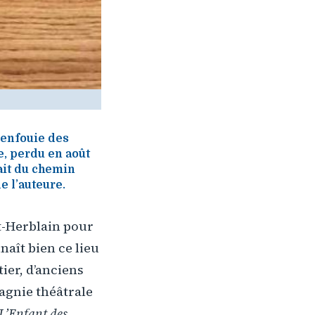
 enfouie des
e, perdu en août
fait du chemin
e l’auteure.
nt-Herblain pour
aît bien ce lieu
ier, d’anciens
agnie théâtrale
L’Enfant des