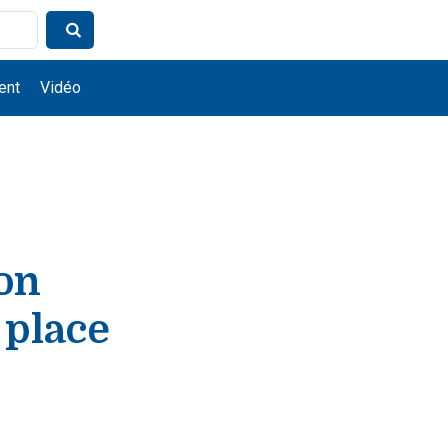
ent
Vidéo
on
 place