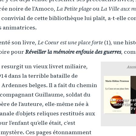
rée noire de l’Amoco,
La Petite plage
ou
La Ville aux m
é convivial de cette bibliothèque lui plaît, a-t-elle c
s animatrices.
enté son livre,
Le Coeur est une place forte
(1), une his
toire pour
Réveiller la mémoire enfouie des guerres
, com
 resurgit un vieux livret miliaire,
Aussi
14 dans la terrible bataille de
 Ardennes belges. Il a fait du chemin
accompagnant Guillaume, soldat du
Le coeur est
père de l’auteure, elle-même née à
Interview 
Pr
anale d’objets reliques restitués aux
r l’enfant qu’elle était, c’est
e mystère. Ces pages étonnamment