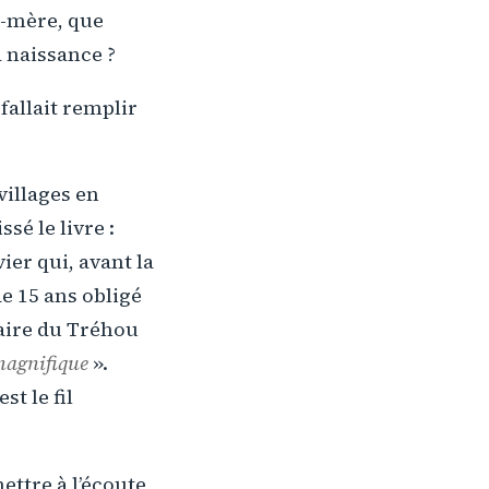
d-mère, que
 naissance ?
fallait remplir
villages en
sé le livre :
vier qui, avant la
de 15 ans obligé
vaire du Tréhou
magnifique
».
est le fil
ttre à l’écoute