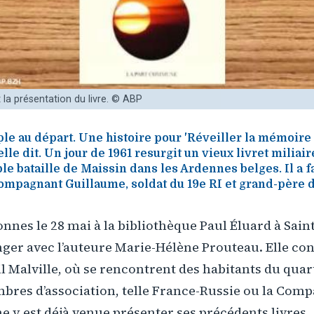
 la présentation du livre. © ABP
le au départ. Une histoire pour 'Réveiller la mémoire
le dit. Un jour de 1961 resurgit un vieux livret miliair
ible bataille de Maissin dans les Ardennes belges. Il a 
ompagnant Guillaume, soldat du 19e RI et grand-père d
nnes le 28 mai à la bibliothèque Paul Éluard à Sai
ger avec l’auteure Marie-Hélène Prouteau. Elle conn
l Malville, où se rencontrent des habitants du quart
bres d’association, telle France-Russie ou la Comp
e y est déjà venue présenter ses précédents livres,