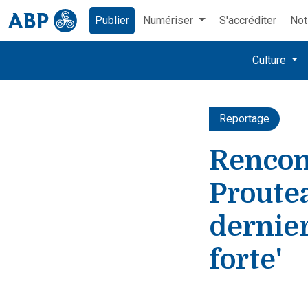
Publier
Numériser
S'accréditer
Not
Culture
Reportage
Rencon
Proute
dernier
forte'