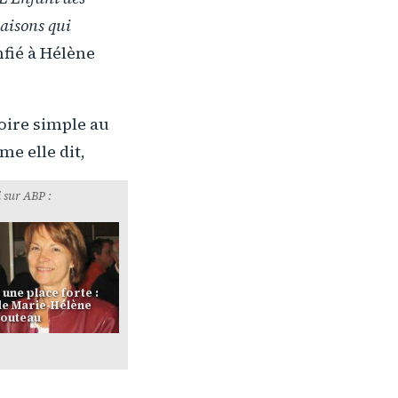
aisons qui
onfié à Hélène
toire simple au
me elle dit,
 sur ABP :
 une place forte :
de Marie-Hélène
outeau