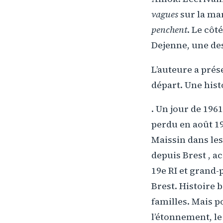
vagues
sur la ma
penchent
. Le côt
Dejenne, une de
L’auteure a prés
départ. Une his
. Un jour de 1961
perdu en août 19
Maissin dans les
depuis Brest , 
19e RI et grand-
Brest. Histoire b
familles. Mais pou
l’étonnement, l