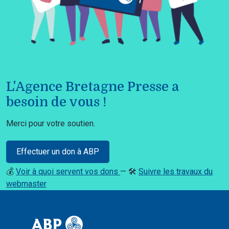
L'Agence Bretagne Presse a
besoin de vous !
Merci pour votre soutien.
Effectuer un don à ABP
💰
Voir à quoi servent vos dons
— 🛠️
Suivre les travaux du
webmaster