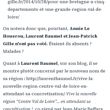
gille.fr/2014/10/28/pour-une-bretagne-a-cinq-
departements-et-une-grande-region-val-de-
loire/
On notera donc que, pourtant,
Annie Le
Houerou, Laurent Baumel et Jean-Patrick
Gille n'ont pas voté
. Étaient-ils absents ?
Malades ?
Quant à
Laurent Baumel
, sur son blog, il se
montre plutôt concerné par le nouveau nom de
sa région : http://laurentbaumel.fr/vive-la-
nouvelle-region-centre-val-de-loire-en-
attendant-sa-concretisation/
Vive la nouvelle
région “Centre Val de Loire”... en attendant sa
concrétisation !
, co-signé par Jean-Marie Beffara