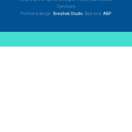
Commons
Front-end design :
Breizhek Studio
, Back-end :
ABP