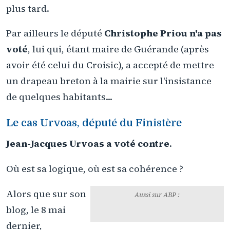
plus tard.
Par ailleurs le député
Christophe Priou n'a pas
voté
, lui qui, étant maire de Guérande (après
avoir été celui du Croisic), a accepté de mettre
un drapeau breton à la mairie sur l'insistance
de quelques habitants...
Le cas Urvoas, député du Finistère
Jean-Jacques Urvoas a voté contre
.
Où est sa logique, où est sa cohérence ?
Le député de Quimper, Urvoas,
fin tacticien ou contorsionniste
assumé ?
Alors que sur son
Aussi sur ABP :
blog, le 8 mai
dernier,