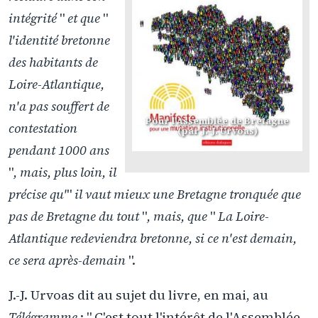
intégrité
"
et que
"
l'identité bretonne
des habitants de
Loire-Atlantique,
n'a pas souffert de
Pour l'Assemblée de Bretagne
contestation
(par J.-J. Urvoas)
pendant 1000 ans
"
, mais, plus loin, il
précise qu'
"
il vaut mieux une Bretagne tronquée que
pas de Bretagne du tout
"
, mais, que
"
La Loire-
Atlantique redeviendra bretonne, si ce n'est demain,
ce sera après-demain
".
J.-J. Urvoas dit au sujet du livre, en mai, au
Télégramme
: " C'est tout l'intérêt de l'Assemblée