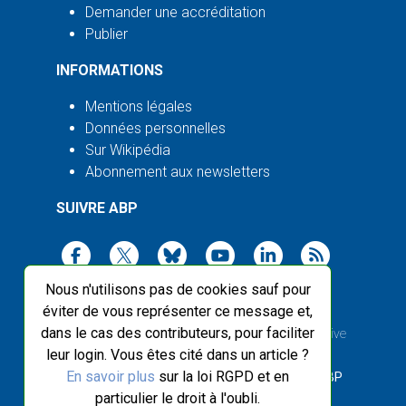
Demander une accréditation
Publier
INFORMATIONS
Mentions légales
Données personnelles
Sur Wikipédia
Abonnement aux newsletters
SUIVRE ABP
Nous n'utilisons pas de cookies sauf pour
éviter de vous représenter ce message et,
dans le cas des contributeurs, pour faciliter
2003-2026 ©
Agence Bretagne Presse
, sauf Creative
leur login. Vous êtes cité dans un article ?
Commons
En savoir plus
sur la loi RGPD et en
Front-end design :
Breizhek Studio
, Back-end :
ABP
particulier le droit à l'oubli.