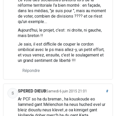
réforme territoriale l'a bien montré : en façade,
dans les médias, "je suis pour ", mais au moment
de voter, combien de divisions ???? et ce n'est
qu'un exemple....
Aujourd'hui, le projet, c'est : ni droite, ni gauche,
mais breton !!
Je sais, il est difficile de couper le cordon
ombilical avec le ps mais allez-y, un petit effort,
et vous verrez, ensuite, c'est le soulagement et
un grand sentiment de liberté !!!
Répondre
SPERED DIEUB
Samedi 6 juin 2015 21:01
#
S
Ar PCF so ha du breman , ha kouskoude eo
liammed gant Mélenchon ha neus huched evel ur
bleiz dioustu neus klevet ,e oa kinniget gant
Hollande dober merc'h ha du gant Karta