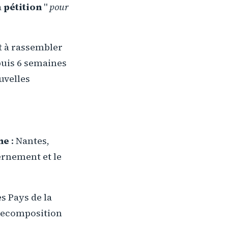
a
pétition
"
pour
t à rassembler
epuis 6 semaines
uvelles
ne
: Nantes,
ernement et le
s Pays de la
 recomposition