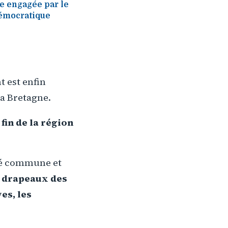
le engagée par le
démocratique
t est enfin
la Bretagne.
fin de la région
ité commune et
s drapeaux des
es, les