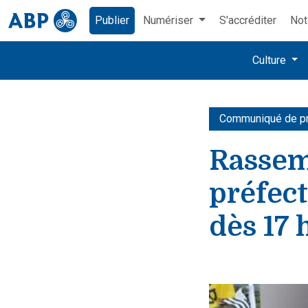
Publier
Numériser
S'accréditer
Not
Culture
Communiqué de p
Rassem
préfect
dès 17 