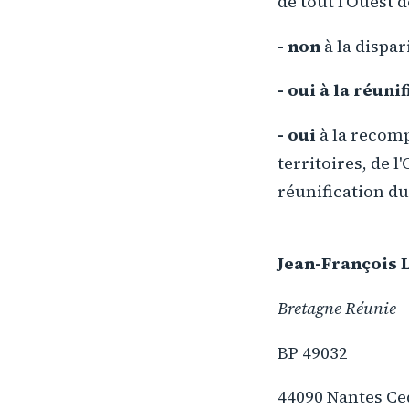
de tout l'Ouest d
- non
à la dispa
- oui à la réuni
- oui
à la recomp
territoires, de l
réunification du
Jean-François 
Bretagne Réunie
BP 49032
44090 Nantes Ce