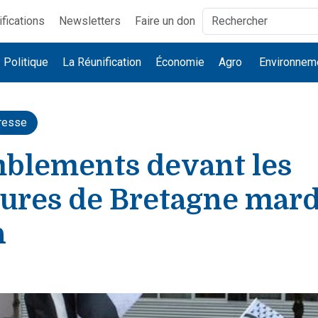
ifications
Newsletters
Faire un don
Politique
La Réunification
Économie
Agro
Environnem
resse
blements devant les
ures de Bretagne mardi
h