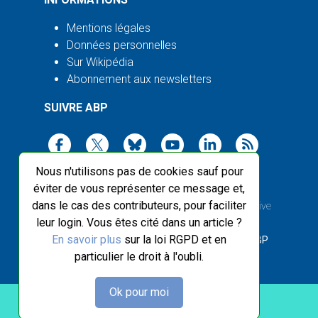
Mentions légales
Données personnelles
Sur Wikipédia
Abonnement aux newsletters
SUIVRE ABP
Nous n'utilisons pas de cookies sauf pour
éviter de vous représenter ce message et,
dans le cas des contributeurs, pour faciliter
2003-2026 ©
Agence Bretagne Presse
, sauf Creative
leur login. Vous êtes cité dans un article ?
Commons
En savoir plus
sur la loi RGPD et en
Front-end design :
Breizhek Studio
, Back-end :
ABP
particulier le droit à l'oubli.
Ok pour moi