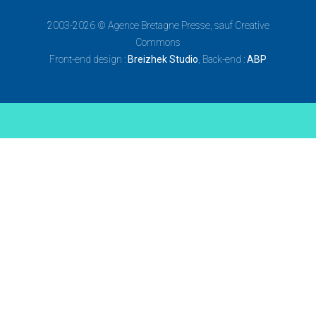
2003-2026 ©
Agence Bretagne Presse
, sauf Creative
Commons
Front-end design :
Breizhek Studio
, Back-end :
ABP