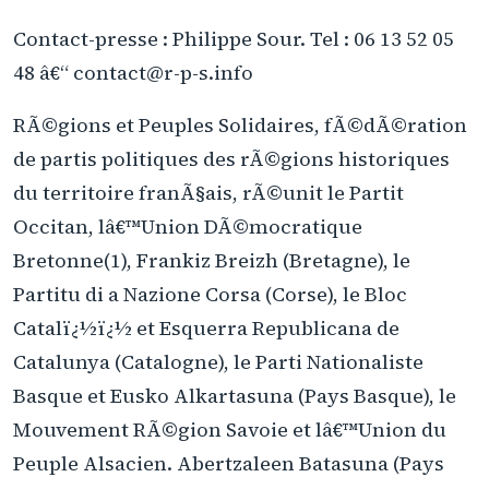
Contact-presse : Philippe Sour. Tel : 06 13 52 05
48 â€“ contact@r-p-s.info
RÃ©gions et Peuples Solidaires, fÃ©dÃ©ration
de partis politiques des rÃ©gions historiques
du territoire franÃ§ais, rÃ©unit le Partit
Occitan, lâ€™Union DÃ©mocratique
Bretonne(1), Frankiz Breizh (Bretagne), le
Partitu di a Nazione Corsa (Corse), le Bloc
Catalï¿½ï¿½ et Esquerra Republicana de
Catalunya (Catalogne), le Parti Nationaliste
Basque et Eusko Alkartasuna (Pays Basque), le
Mouvement RÃ©gion Savoie et lâ€™Union du
Peuple Alsacien. Abertzaleen Batasuna (Pays