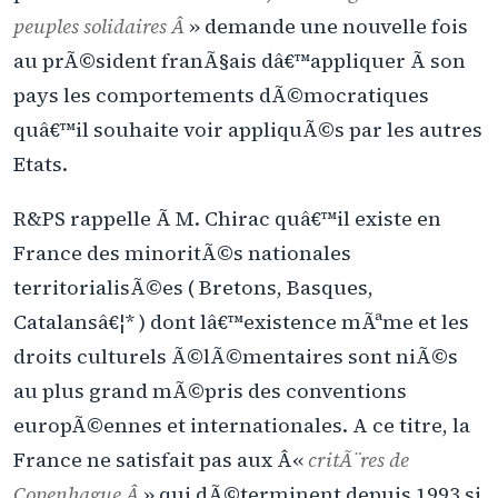
peuples solidaires Â
» demande une nouvelle fois
au prÃ©sident franÃ§ais dâ€™appliquer Ã son
pays les comportements dÃ©mocratiques
quâ€™il souhaite voir appliquÃ©s par les autres
Etats.
R&PS rappelle Ã M. Chirac quâ€™il existe en
France des minoritÃ©s nationales
territorialisÃ©es ( Bretons, Basques,
Catalansâ€¦* ) dont lâ€™existence mÃªme et les
droits culturels Ã©lÃ©mentaires sont niÃ©s
au plus grand mÃ©pris des conventions
europÃ©ennes et internationales. A ce titre, la
France ne satisfait pas aux Â«
critÃ¨res de
Copenhague Â
» qui dÃ©terminent depuis 1993 si