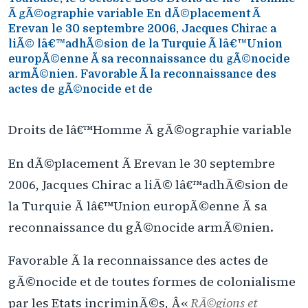
Ã gÃ©ographie variable En dÃ©placement Ã
Erevan le 30 septembre 2006, Jacques Chirac a
liÃ© lâ€™adhÃ©sion de la Turquie Ã lâ€™Union
europÃ©enne Ã sa reconnaissance du gÃ©nocide
armÃ©nien. Favorable Ã la reconnaissance des
actes de gÃ©nocide et de
Droits de lâ€™Homme Ã gÃ©ographie variable
En dÃ©placement Ã Erevan le 30 septembre
2006, Jacques Chirac a liÃ© lâ€™adhÃ©sion de
la Turquie Ã lâ€™Union europÃ©enne Ã sa
reconnaissance du gÃ©nocide armÃ©nien.
Favorable Ã la reconnaissance des actes de
gÃ©nocide et de toutes formes de colonialisme
par les Etats incriminÃ©s, Â«
RÃ©gions et