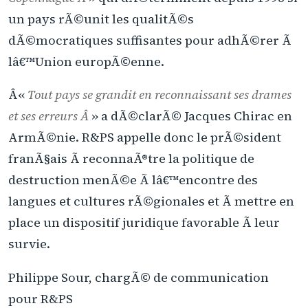
un pays rÃ©unit les qualitÃ©s
dÃ©mocratiques suffisantes pour adhÃ©rer Ã
lâ€™Union europÃ©enne.
Â«
Tout pays se grandit en reconnaissant ses drames
et ses erreurs Â
» a dÃ©clarÃ© Jacques Chirac en
ArmÃ©nie. R&PS appelle donc le prÃ©sident
franÃ§ais Ã reconnaÃ®tre la politique de
destruction menÃ©e Ã lâ€™encontre des
langues et cultures rÃ©gionales et Ã mettre en
place un dispositif juridique favorable Ã leur
survie.
Philippe Sour, chargÃ© de communication
pour R&PS