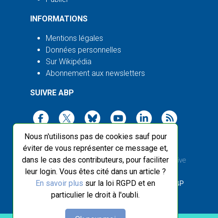
INFORMATIONS
Mentions légales
Données personnelles
Sur Wikipédia
Abonnement aux newsletters
SUIVRE ABP
Nous n'utilisons pas de cookies sauf pour
éviter de vous représenter ce message et,
dans le cas des contributeurs, pour faciliter
2003-2026 ©
Agence Bretagne Presse
, sauf Creative
leur login. Vous êtes cité dans un article ?
Commons
En savoir plus
sur la loi RGPD et en
Front-end design :
Breizhek Studio
, Back-end :
ABP
particulier le droit à l'oubli.