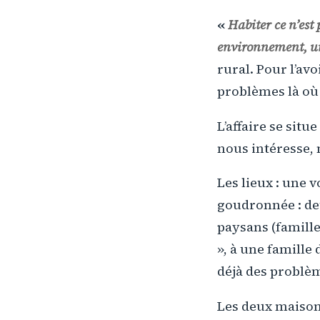
«
Habiter ce n’est
environnement, un
rural. Pour l’avo
problèmes là où i
L’affaire se sit
nous intéresse,
Les lieux : une 
goudronnée : deu
paysans (famille 
», à une famille 
déjà des problè
Les deux maisons