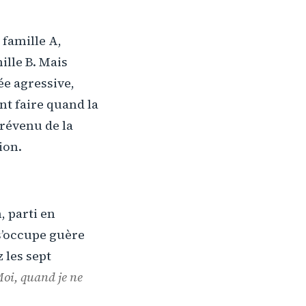
 famille A,
ille B. Mais
ée agressive,
t faire quand la
prévenu de la
ion.
n, parti en
 s’occupe guère
 les sept
oi, quand je ne