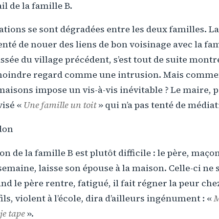
l de la famille B.
lations se sont dégradées entre les deux familles. La
tenté de nouer des liens de bon voisinage avec la fam
assée du village précédent, s’est tout de suite montr
moindre regard comme une intrusion. Mais commen
maisons impose un vis-à-vis inévitable ? Le maire, 
visé «
Une famille un toit
» qui n’a pas tenté de médiat
don
ion de la famille B est plutôt difficile : le père, maço
semaine, laisse son épouse à la maison. Celle-ci ne
d le père rentre, fatigué, il fait régner la peur chez
ils, violent à l’école, dira d’ailleurs ingénument : «
M
je tape
».