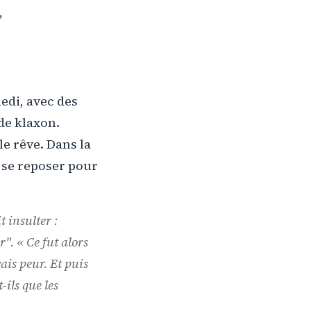
,
medi, avec des
 de klaxon.
le rêve. Dans la
 se reposer pour
t insulter :
er
". « Ce fut alors
ais peur. Et puis
-ils que les