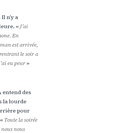
Il n’y a
pleure. «
J’ai
hone. En
aman est arrivée,
rentrant le soir a
J’ai eu peur
»
A entend des
s la lourde
arrière pour
 «
Toute la soirée
t nous nous