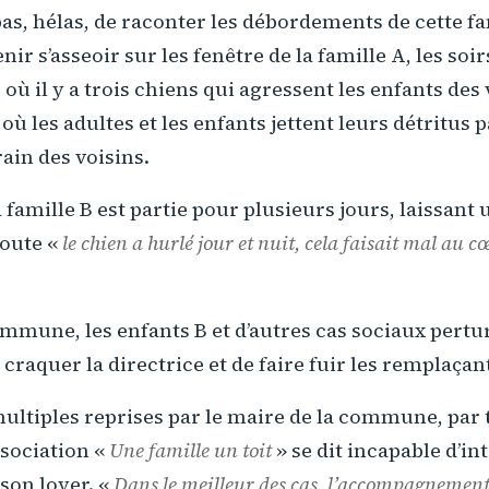
 pas, hélas, de raconter les débordements de cette fa
ir s’asseoir sur les fenêtre de la famille A, les soi
 où il y a trois chiens qui agressent les enfants des 
où les adultes et les enfants jettent leurs détritus 
rain des voisins.
famille B est partie pour plusieurs jours, laissant 
doute «
le chien a hurlé jour et nuit, cela faisait mal au c
commune, les enfants B et d’autres cas sociaux pertu
 craquer la directrice et de faire fuir les remplaçan
multiples reprises par le maire de la commune, par
ssociation «
Une famille un toit
» se dit incapable d’in
 son loyer. «
Dans le meilleur des cas, l’accompagnement s