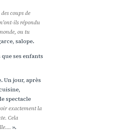
 des coups de
m’ont-ils répondu
e monde, ou tu
garce, salope.
que ses enfants
. Un jour, après
 cuisine,
le spectacle
avoir exactement la
ute. Cela
lle….
».