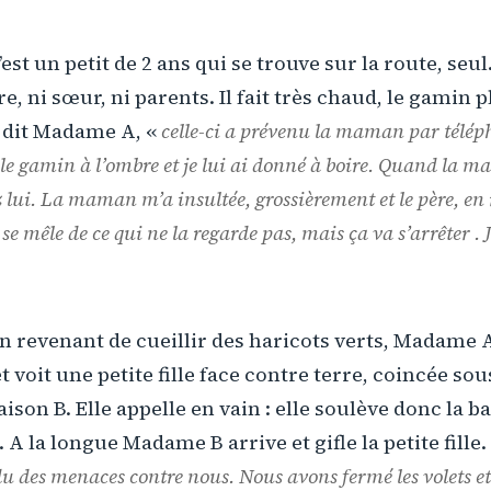
est un petit de 2 ans qui se trouve sur la route, seul. 
e, ni sœur, ni parents. Il fait très chaud, le gamin 
 dit Madame A, «
celle-ci a prévenu la maman par télép
 le gamin à l’ombre et je lui ai donné à boire. Quand la m
z lui. La maman m’a insultée, grossièrement et le père, en 
le se mêle de ce qui ne la regarde pas, mais ça va s’arrêter . 
en revenant de cueillir des haricots verts, Madame 
t voit une petite fille face contre terre, coincée sou
ison B. Elle appelle en vain : elle soulève donc la b
e. A la longue Madame B arrive et gifle la petite fille.
u des menaces contre nous. Nous avons fermé les volets e