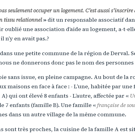
 pas seulement occuper un logement. C’est aussi s’inscrire
 tissu relationnel
»
dit un responsable associatif da
ir oublié une association d’aide au logement, a-t-ell
l n’y en avait pas.?
ue dans une petite commune de la région de Derval. Se
 nous ne donnerons donc pas le nom des personnes 
voie sans issue, en pleine campagne. Au bout de la r
x maisons en face à face : - L’une, habitée par une 
A) qui ont élevé 8 enfants - L’autre, affectée par «
Un
de 7 enfants (famille B). Une famille «
française de so
mes dans un autre village de la même commune.
 sont très proches, la cuisine de la famille A est si