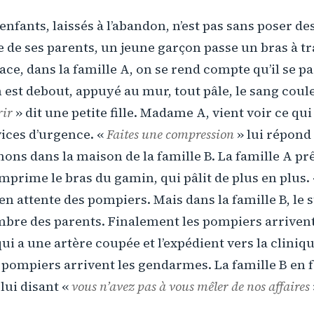
 enfants, laissés à l’abandon, n’est pas sans poser d
e de ses parents, un jeune garçon passe un bras à tr
face, dans la famille A, on se rend compte qu’il se 
n est debout, appuyé au mur, tout pâle, le sang coule
rir
» dit une petite fille. Madame A, vient voir ce qui
vices d’urgence. «
Faites une compression
» lui répond 
chons dans la maison de la famille B. La famille A pr
mprime le bras du gamin, qui pâlit de plus en plus.
 en attente des pompiers. Mais dans la famille B, le 
ambre des parents. Finalement les pompiers arriven
qui a une artère coupée et l’expédient vers la cliniq
 pompiers arrivent les gendarmes. La famille B en 
 lui disant «
vous n’avez pas à vous mêler de nos affaires