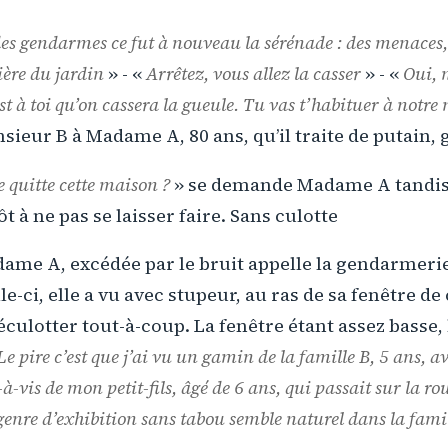
des gendarmes ce fut à nouveau la sérénade : des menaces,
ière du jardin
» - «
Arrêtez, vous allez la casser
» - «
Oui, 
est à toi qu’on cassera la gueule. Tu vas t’habituer à notr
sieur B à Madame A, 80 ans, qu’il traite de putain, 
e quitte cette maison ?
» se demande Madame A tandis 
t à ne pas se laisser faire. Sans culotte
dame A, excédée par le bruit appelle la gendarmerie
le-ci, elle a vu avec stupeur, au ras de sa fenêtre de
culotter tout-à-coup. La fenêtre étant assez basse, 
Le pire c’est que j’ai vu un gamin de la famille B, 5 ans, 
-vis de mon petit-fils, âgé de 6 ans, qui passait sur la ro
genre d’exhibition sans tabou semble naturel dans la fami