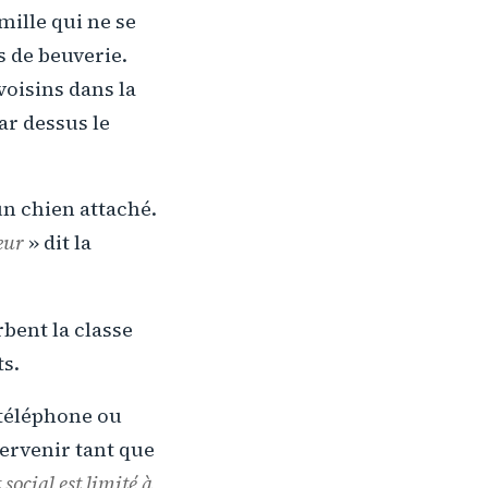
mille qui ne se
rs de beuverie.
voisins dans la
par dessus le
un chien attaché.
œur
» dit la
rbent la classe
ts.
 téléphone ou
tervenir tant que
ocial est limité à