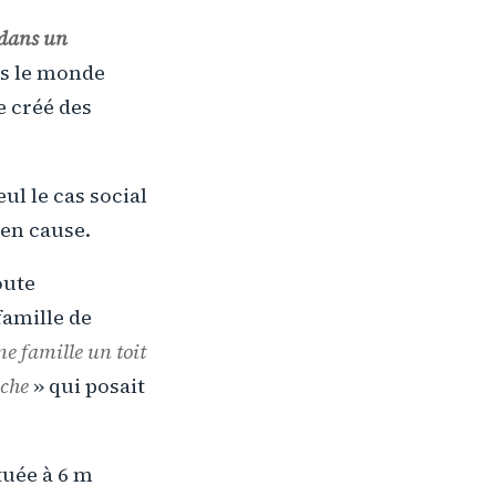
 dans un
ns le monde
e créé des
ul le cas social
en cause.
oute
famille de
e famille un toit
uche
» qui posait
tuée à 6 m