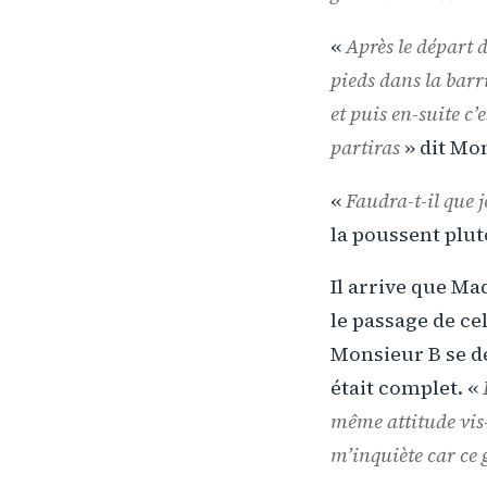
«
Après le départ 
pieds dans la barr
et puis en-suite c’
partiras
» dit Mon
«
Faudra-t-il que j
la poussent plutô
Il arrive que Ma
le passage de cel
Monsieur B se dé
était complet. «
même attitude vis-à
m’inquiète car ce 