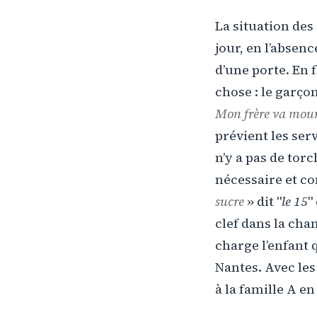
La situation des
jour, en l’absenc
d’une porte. En 
chose : le garço
Mon frère va mou
prévient les ser
n’y a pas de tor
nécessaire et co
sucre
» dit "
le 15
"
clef dans la ch
charge l’enfant 
Nantes. Avec les
à la famille A en