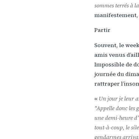
sommes terrés à la
manifestement, v
Partir
Souvent, le week-
amis venus d’ail
Impossible de do
journée du dima
rattraper l’insom
«
Un jour je leur a
"
Appelle donc les
une demi-heure d’h
tout-à-coup, le sil
gendarmes arrivai