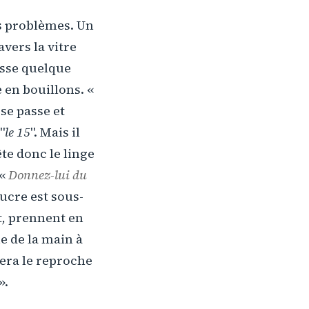
es problèmes. Un
avers la vitre
passe quelque
 en bouillons. «
 se passe et
"
le 15
". Mais il
ête donc le linge
 «
Donnez-lui du
sucre est sous-
t, prennent en
ue de la main à
fera le reproche
».