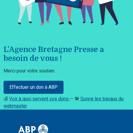
L'Agence Bretagne Presse a
besoin de vous !
Merci pour votre soutien.
Effectuer un don à ABP
💰
Voir à quoi servent vos dons
— 🛠️
Suivre les travaux du
webmaster