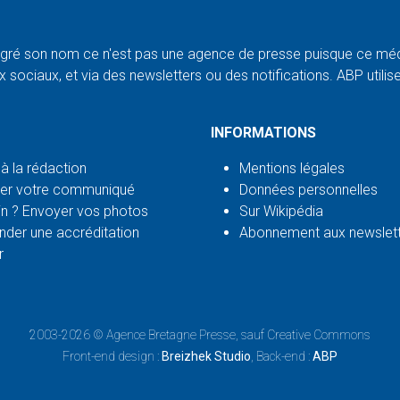
ré son nom ce n'est pas une agence de presse puisque ce médi
 sociaux, et via des newsletters ou des notifications. ABP utilise l
INFORMATIONS
 à la rédaction
Mentions légales
er votre communiqué
Données personnelles
n ? Envoyer vos photos
Sur Wikipédia
der une accréditation
Abonnement aux newslet
r
2003-2026 ©
Agence Bretagne Presse
, sauf Creative Commons
Front-end design :
Breizhek Studio
, Back-end :
ABP