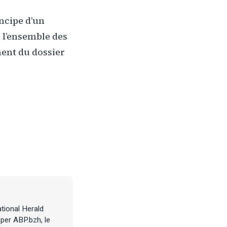
incipe d’un
r l’ensemble des
ment du dossier
tional Herald
per ABP.bzh, le