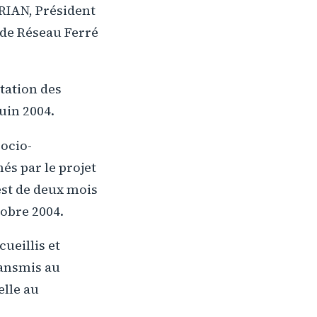
RIAN, Président
 de Réseau Ferré
tation des
juin 2004.
socio-
és par le projet
est de deux mois
tobre 2004.
cueillis et
ransmis au
elle au