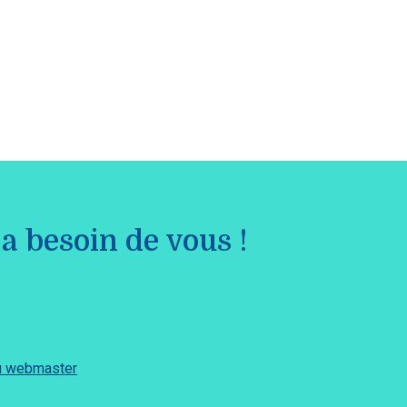
a besoin de vous !
du webmaster