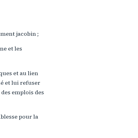
ument jacobin ;
ne et les
ques et au lien
é et lui refuser
t des emplois des
iblesse pour la