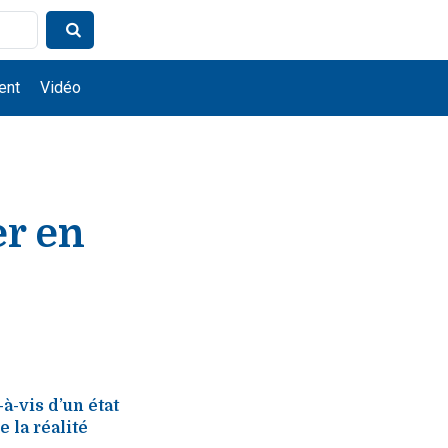
ent
Vidéo
er en
à-vis d’un état
 la réalité