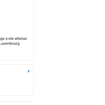
age a ete attenue
u Luxembourg .
#