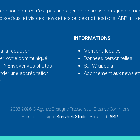
ré son nom ce n'est pas une agence de presse puisque ce médi
 sociaux, et via des newsletters ou des notifications. ABP utilise l
INFORMATIONS
 à la rédaction
Mentions légales
er votre communiqué
Données personnelles
n ? Envoyer vos photos
Sur Wikipédia
der une accréditation
Abonnement aux newslet
r
2003-2026 ©
Agence Bretagne Presse
, sauf Creative Commons
Front-end design :
Breizhek Studio
, Back-end :
ABP