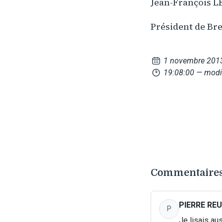
Jean-François L
Président de Br
1 novembre 201
19:08:00
— modif
Commentaires
PIERRE REU
P
Je lisais au