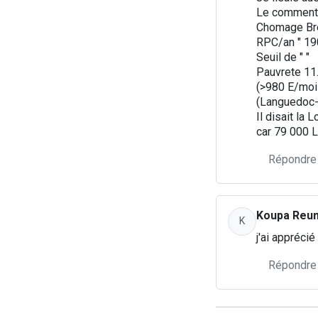
Le commentat
Chomage Bre
RPC/an " 190
Seuil de " "
Pauvrete 11
(>980 E/moi
(Languedoc-R
Il disait la
car 79 000 L
Répondre
Koupa Reu
K
j'ai apprécié
Répondre