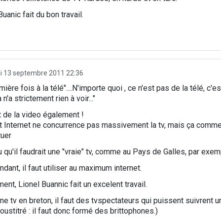
Buanic fait du bon travail.
i 13 septembre 2011 22:36
mière fois à la télé"....N'importe quoi , ce n'est pas de la télé, c'e
Ca n'a strictement rien à voir..."
st de la video également !
nt Internet ne concurrence pas massivement la tv, mais ça comme
tuer
 qu'il faudrait une "vraie" tv, comme au Pays de Galles, par exem
dant, il faut utiliser au maximum internet.
ent, Lionel Buannic fait un excelent travail.
ne tv en breton, il faut des tvspectateurs qui puissent suivrent 
oustitré : il faut donc formé des brittophones.)