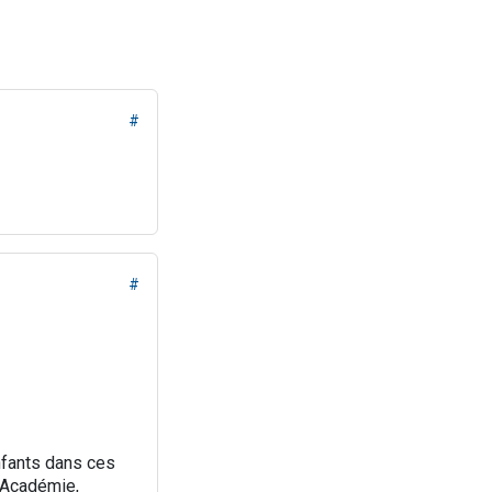
#
#
nfants dans ces
d'Académie,