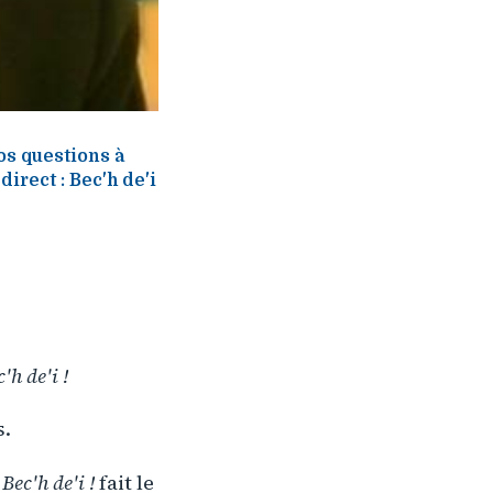
os questions à
irect : Bec'h de'i
'h de'i !
s.
,
Bec'h de'i !
fait le