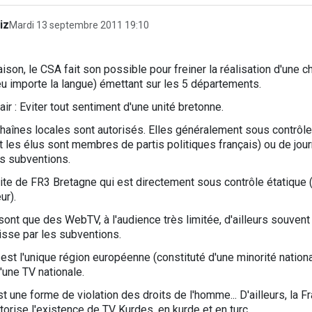
iz
Mardi 13 septembre 2011 19:10
ison, le CSA fait son possible pour freiner la réalisation d'une 
u importe la langue) émettant sur les 5 départements.
air : Eviter tout sentiment d'une unité bretonne.
haînes locales sont autorisés. Elles généralement sous contrôle
t les élus sont membres de partis politiques français) ou de jou
es subventions.
ite de FR3 Bretagne qui est directement sous contrôle étatique 
ur).
sont que des WebTV, à l'audience très limitée, d'ailleurs souven
isse par les subventions.
est l'unique région européenne (constituté d'une minorité nationa
une TV nationale.
est une forme de violation des droits de l'homme... D'ailleurs, la 
utorise l'existence de TV Kurdes, en kurde et en turc.