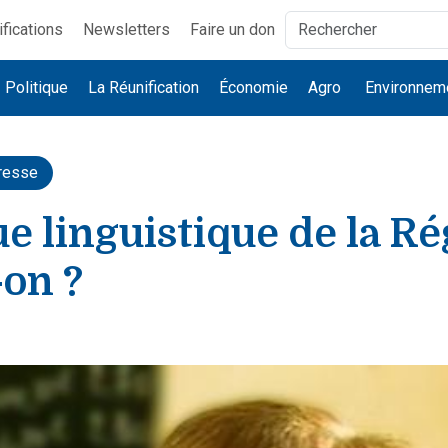
ifications
Newsletters
Faire un don
Politique
La Réunification
Économie
Agro
Environnem
resse
ue linguistique de la Ré
-on ?