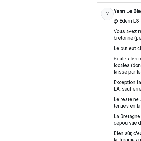
Yann Le Ble
Y
@ Edern LS
Vous avez ra
bretonne (pe
Le but est cl
Seules les c
locales (don
laisse par l
Exception fa
LA, sauf erre
Le reste ne 
tenues en la
La Bretagne 
dépourvue d'
Bien sûr, c'
la Turquie a