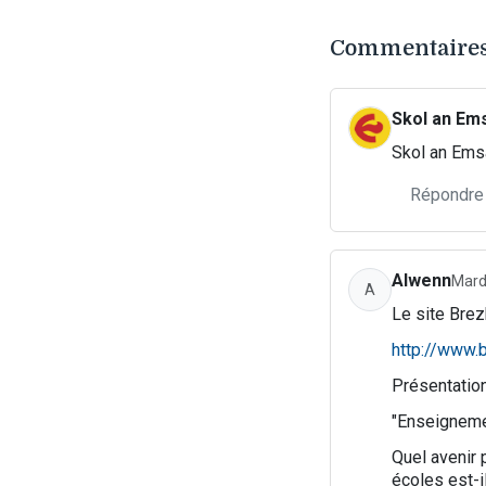
Commentaires 
Skol an Em
Skol an Ems
Répondre
Alwenn
Mard
A
Le site Bre
http://www
Présentation 
"Enseignemen
Quel avenir 
écoles est-i