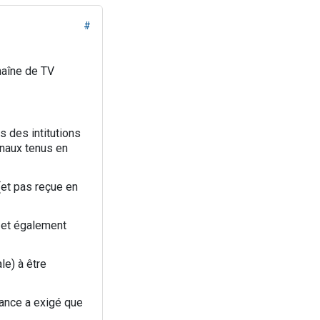
#
chaîne de TV
s des intitutions
rnaux tenus en
(et pas reçue en
t et également
le) à être
France a exigé que