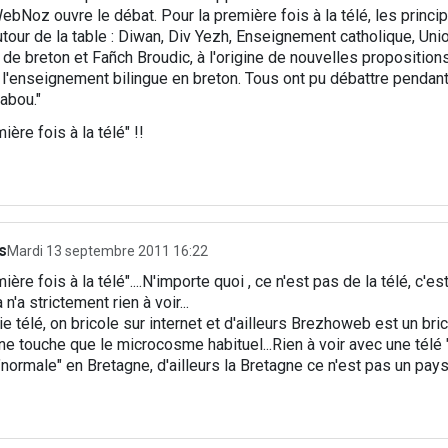
ebNoz ouvre le débat. Pour la première fois à la télé, les princi
utour de la table : Diwan, Div Yezh, Enseignement catholique, Uni
de breton et Fañch Broudic, à l'origine de nouvelles propositio
r l'enseignement bilingue en breton. Tous ont pu débattre pendan
abou."
ière fois à la télé" !!
s
Mardi 13 septembre 2011 16:22
ière fois à la télé"....N'importe quoi , ce n'est pas de la télé, c'es
Ca n'a strictement rien à voir...
ie télé, on bricole sur internet et d'ailleurs Brezhoweb est un br
 ne touche que le microcosme habituel...Rien à voir avec une télé "
"normale" en Bretagne, d'ailleurs la Bretagne ce n'est pas un pays 