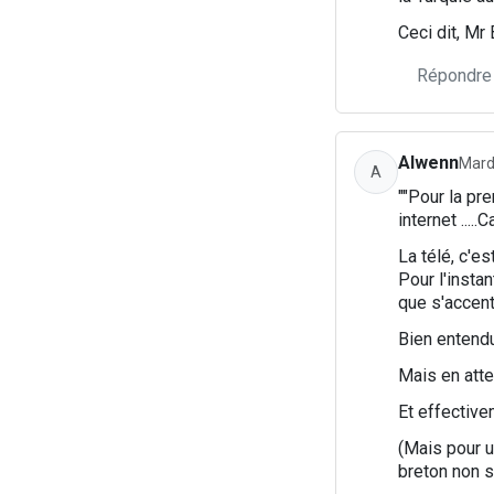
Ceci dit, Mr 
Répondre
Alwenn
Mard
A
""Pour la pre
internet .....
La télé, c'e
Pour l'insta
que s'accen
Bien entendu
Mais en atten
Et effectivem
(Mais pour u
breton non s