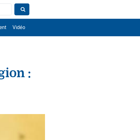
ent
Vidéo
gion :