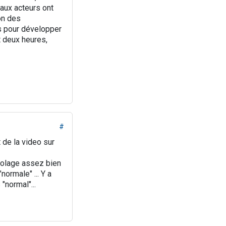
paux acteurs ont
on des
ns pour développer
t deux heures,
#
t de la video sur
icolage assez bien
normale" ... Y a
"normal"...