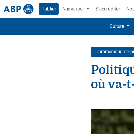
Publier
Numériser
S'accréditer
Not
Culture
Communiqué de p
Politiq
où va-t