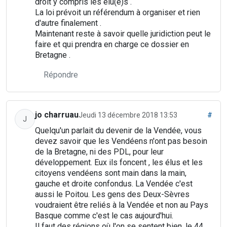
droit y compris les élu(e)s .
La loi prévoit un référendum à organiser et rien
d'autre finalement .
Maintenant reste à savoir quelle juridiction peut le
faire et qui prendra en charge ce dossier en
Bretagne .
Répondre
jo charruau
Jeudi 13 décembre 2018 13:53
#
J
Quelqu'un parlait du devenir de la Vendée, vous
devez savoir que les Vendéens n'ont pas besoin
de la Bretagne, ni des PDL, pour leur
développement. Eux ils foncent , les élus et les
citoyens vendéens sont main dans la main,
gauche et droite confondus. La Vendée c'est
aussi le Poitou. Les gens des Deux-Sèvres
voudraient être reliés à la Vendée et non au Pays
Basque comme c'est le cas aujourd'hui.
Il faut des régions où l'on se sentent bien, le 44