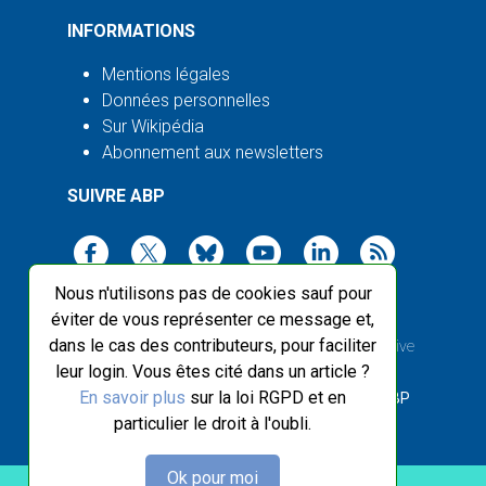
INFORMATIONS
Mentions légales
Données personnelles
Sur Wikipédia
Abonnement aux newsletters
SUIVRE ABP
Nous n'utilisons pas de cookies sauf pour
éviter de vous représenter ce message et,
dans le cas des contributeurs, pour faciliter
2003-2026 ©
Agence Bretagne Presse
, sauf Creative
leur login. Vous êtes cité dans un article ?
Commons
En savoir plus
sur la loi RGPD et en
Front-end design :
Breizhek Studio
, Back-end :
ABP
particulier le droit à l'oubli.
Ok pour moi