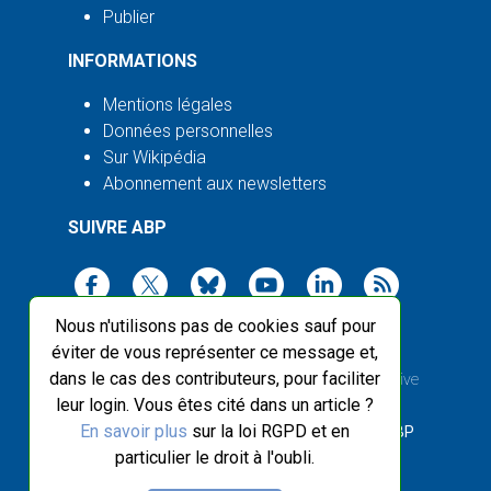
Publier
INFORMATIONS
Mentions légales
Données personnelles
Sur Wikipédia
Abonnement aux newsletters
SUIVRE ABP
Nous n'utilisons pas de cookies sauf pour
éviter de vous représenter ce message et,
dans le cas des contributeurs, pour faciliter
2003-2026 ©
Agence Bretagne Presse
, sauf Creative
leur login. Vous êtes cité dans un article ?
Commons
En savoir plus
sur la loi RGPD et en
Front-end design :
Breizhek Studio
, Back-end :
ABP
particulier le droit à l'oubli.