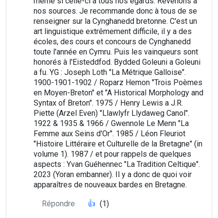
même si celle-ci a tous nos égards. Revenons à
nos sources. Je recommande donc à tous de se
renseigner sur la Cynghanedd bretonne. C'est un
art linguistique extrêmement difficile, il y a des
écoles, des cours et concours de Cynghanedd
toute l'année en Cymru. Puis les vainqueurs sont
honorés à l'Eisteddfod. Bydded Goleuni a Goleuni
a fu. YG : Joseph Loth "La Métrique Galloise".
1900-1901-1902 / Roparz Hemon "Trois Poèmes
en Moyen-Breton" et "A Historical Morphology and
Syntax of Breton". 1975 / Henry Lewis a J.R.
Piette (Arzel Even) "Llawlyfr Llydaweg Canol".
1922 & 1935 & 1966 / Gwennole Le Menn "La
Femme aux Seins d'Or". 1985 / Léon Fleuriot
"Histoire Littéraire et Culturelle de la Bretagne" (in
volume 1). 1987 / et pour rappels de quelques
aspects : Yvan Guéhennec "La Tradition Celtique".
2023 (Yoran embanner). Il y a donc de quoi voir
apparaîtres de nouveaux bardes en Bretagne.
Répondre
👍
(1)