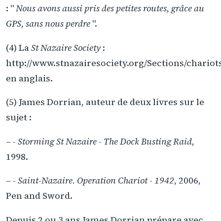
: "
Nous avons aussi pris des petites routes, grâce au
GPS, sans nous perdre
".
(4) La
St Nazaire Society
:
http://www.stnazairesociety.org/Sections/chariot
en anglais.
(5) James Dorrian, auteur de deux livres sur le
sujet :
– -
Storming St Nazaire - The Dock Busting Raid
,
1998.
– -
Saint-Nazaire. Operation Chariot - 1942
, 2006,
Pen and Sword.
Depuis 2 ou 3 ans James Dorrian prépare avec