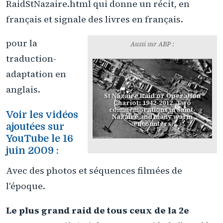
RaidStNazaire.html qui donne un récit, en
français et signale des livres en français.
pour la
Aussi sur ABP :
traduction-
adaptation en
anglais.
St Nazaire Raid or Operation
Chariot: 1942-2012. Two
commemorations in Saint-
Voir les vidéos
Nazaire and many warm
encounters
ajoutées sur
YouTube le 16
juin 2009 :
Avec des photos et séquences filmées de
l'époque.
Le plus grand raid de tous ceux de la 2e