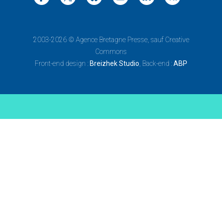
2003-2026 ©
Agence Bretagne Presse
, sauf Creative
Commons
Front-end design :
Breizhek Studio
, Back-end :
ABP