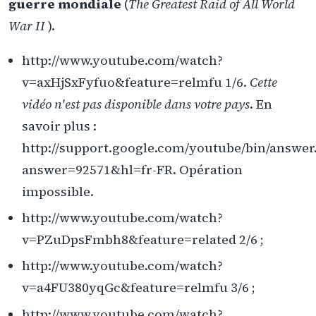
guerre mondiale
(
The Greatest Raid of All World
War II
).
http://www.youtube.com/watch?
v=axHjSxFyfuo&feature=relmfu 1/6.
Cette
vidéo n'est pas disponible dans votre pays
. En
savoir plus :
http://support.google.com/youtube/bin/answer
answer=92571&hl=fr-FR. Opération
impossible.
http://www.youtube.com/watch?
v=PZuDpsFmbh8&feature=related 2/6 ;
http://www.youtube.com/watch?
v=a4FU380yqGc&feature=relmfu 3/6 ;
http://www.youtube.com/watch?