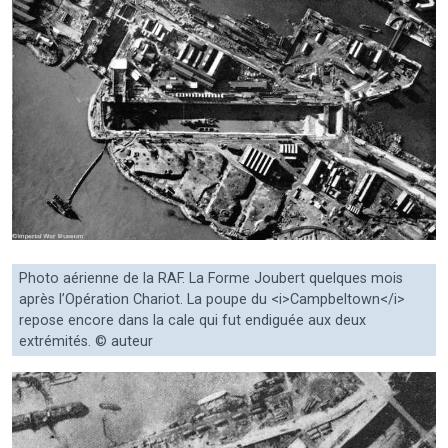
Photo aérienne de la RAF. La Forme Joubert quelques mois
après l’Opération Chariot. La poupe du <i>Campbeltown</i>
repose encore dans la cale qui fut endiguée aux deux
extrémités. © auteur