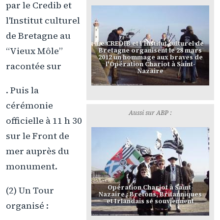
par le Credib et
l'Institut culturel
de Bretagne au
Le CREDIB et l'Institut culturel de
“Vieux Môle”
Bretagne organisent le 28 mars
2012 un hommage aux braves de
l'Opération Chariot à Saint-
racontée sur
Nazaire
. Puis la
cérémonie
Aussi sur ABP :
officielle à 11 h 30
sur le Front de
mer auprès du
monument.
Opération Chariot à Saint-
(2) Un Tour
Nazaire : Bretons, Britanniques
et Irlandais se souviennent
organisé :