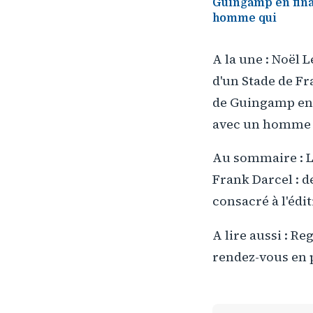
Guingamp en fina
homme qui
A la une : Noël 
d'un Stade de Fr
de Guingamp en 
avec un homme qu
Au sommaire : La
Frank Darcel : d
consacré à l'édi
A lire aussi : R
rendez-vous en p