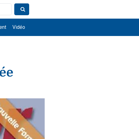
ent
Vidéo
née