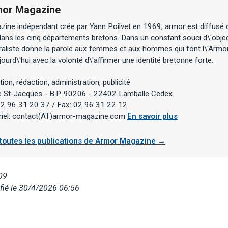
or Magazine
zine indépendant crée par Yann Poilvet en 1969, armor est diffusé 
ans les cinq départements bretons. Dans un constant souci d\'objec
raliste donne la parole aux femmes et aux hommes qui font l\'Armo
jourd\'hui avec la volonté d\'affirmer une identité bretonne forte.
tion, rédaction, administration, publicité
ue St-Jacques - B.P. 90206 - 22402 Lamballe Cedex.
 02 96 31 20 37 / Fax: 02 96 31 22 12
riel: contact(AT)armor-magazine.com
En savoir plus
 toutes les publications de Armor Magazine →
09
fié le 30/4/2026 06:56