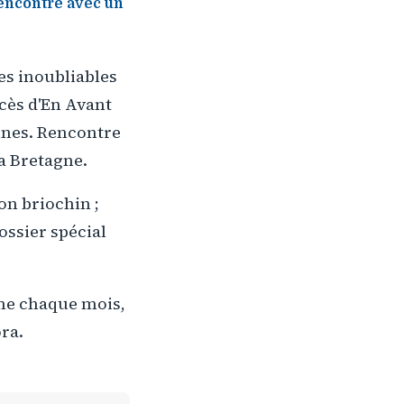
encontre avec un
ges inoubliables
cès d'En Avant
nnes. Rencontre
a Bretagne.
on briochin ;
ossier spécial
mme chaque mois,
ra.