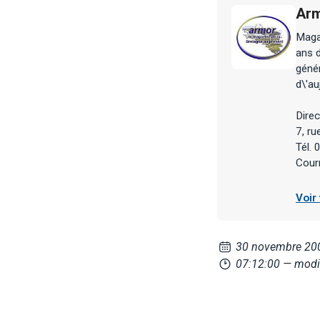
Arm
Maga
ans d
géné
d\'au
Direc
7, r
Tél.
Cour
Voir
30 novembre 20
07:12:00
— modi