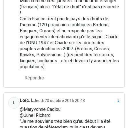
Mais comme ces "juristes" font du droit étranger
(français) alors, "l'état de droit" n'est pas respecté
!
Car la France n'est pas le pays des droits de
l'homme (120 prisonniers politiques Bretons,
Basques, Corses) et ne respecte pas les
engagements internationaux qu'elle signe : Charte
de l'ONU 1947 et Charte sur les droits des
peuples autochtones 2007. (Bretons, Corses,
Kanaks, Polynésiens...) (respect des territoires,
langues, coutumes ...etc et devoir d'y associer les
populations)
Répondre
Loïc. L
Jeudi 20 octobre 2016 20:43
#
L
@Maryvonne Cadiou
@Juhel Richard
"Je me souviens très bien qu'au début il a été
question de référendum, puis c'est devenu