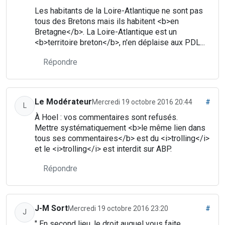
Les habitants de la Loire-Atlantique ne sont pas
tous des Bretons mais ils habitent <b>en
Bretagne</b>. La Loire-Atlantique est un
<b>territoire breton</b>, n'en déplaise aux PDL...
Répondre
Le Modérateur
Mercredi 19 octobre 2016 20:44
#
L
À Hoel : vos commentaires sont refusés.
Mettre systématiquement <b>le même lien dans
tous ses commentaires</b> est du <i>trolling</i>
et le <i>trolling</i> est interdit sur ABP.
Répondre
J-M Sort
Mercredi 19 octobre 2016 23:20
#
J
" En second lieu, le droit auquel vous faite