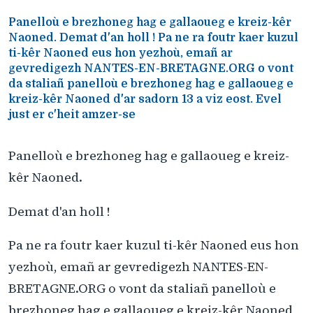
Panelloù e brezhoneg hag e gallaoueg e kreiz-kêr
Naoned. Demat d'an holl ! Pa ne ra foutr kaer kuzul
ti-kêr Naoned eus hon yezhoù, emañ ar
gevredigezh NANTES-EN-BRETAGNE.ORG o vont
da staliañ panelloù e brezhoneg hag e gallaoueg e
kreiz-kêr Naoned d'ar sadorn 13 a viz eost. Evel
just er c'heit amzer-se
Panelloù e brezhoneg hag e gallaoueg e kreiz-
kêr Naoned.
Demat d'an holl !
Pa ne ra foutr kaer kuzul ti-kêr Naoned eus hon
yezhoù, emañ ar gevredigezh NANTES-EN-
BRETAGNE.ORG o vont da staliañ panelloù e
brezhoneg hag e gallaoueg e kreiz-kêr Naoned