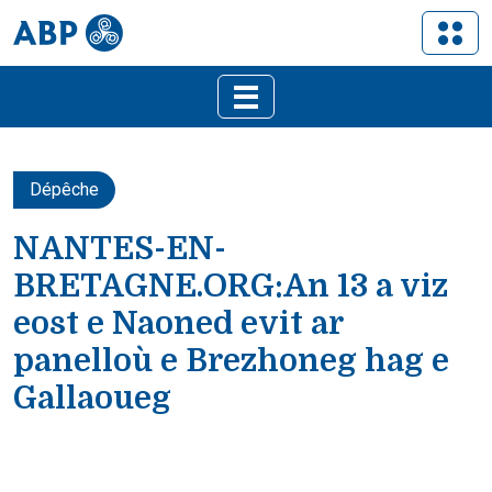
Dépêche
NANTES-EN-
BRETAGNE.ORG:An 13 a viz
eost e Naoned evit ar
panelloù e Brezhoneg hag e
Gallaoueg