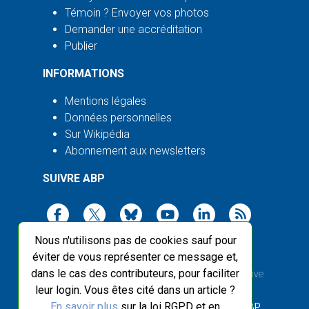
Témoin ? Envoyer vos photos
Demander une accréditation
Publier
INFORMATIONS
Mentions légales
Données personnelles
Sur Wikipédia
Abonnement aux newsletters
SUIVRE ABP
Nous n'utilisons pas de cookies sauf pour
éviter de vous représenter ce message et,
dans le cas des contributeurs, pour faciliter
2003-2026 ©
Agence Bretagne Presse
, sauf Creative
leur login. Vous êtes cité dans un article ?
Commons
En savoir plus
sur la loi RGPD et en
Front-end design :
Breizhek Studio
, Back-end :
ABP