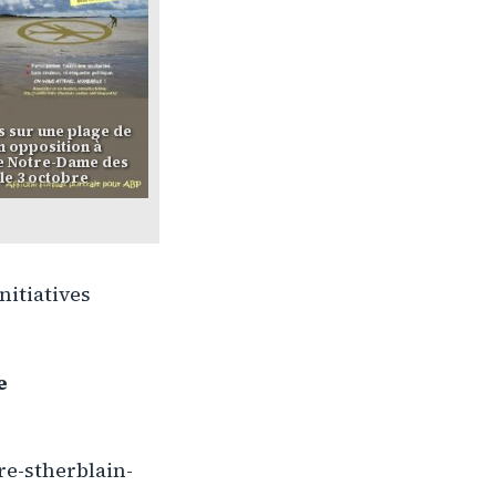
 sur une plage de
 opposition à
e Notre-Dame des
le 3 octobre
nitiatives
e
dre-stherblain-