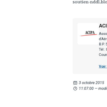
soutien-nddl.blo
AC
Asso
d’Aé
B.P.
Tél :
Courr
Voir
3 octobre 2015
11:07:00
— modif