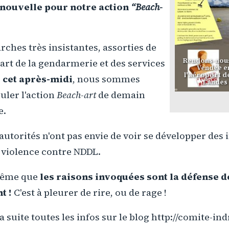
nouvelle pour notre action
“Beach-
rches très insistantes, assorties de
Rendons-nous
art de la gendarmerie et des services
Vendée en
l'aéroport d
,
cet après-midi
, nous sommes
Landes 
uler l'action
Beach-art
de demain
e.
autorités n'ont pas envie de voir se développer des i
 violence contre NDDL.
même que
les raisons invoquées sont la défense d
t !
C'est à pleurer de rire, ou de rage !
a suite toutes les infos sur le blog http://comite-in