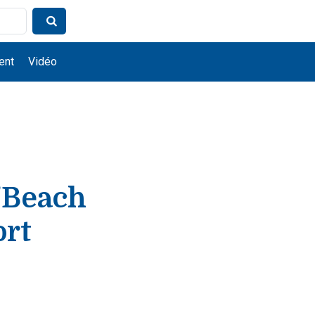
ent
Vidéo
"Beach
ort