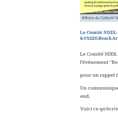
Affiche du Collectif
Le Comité NDDL-I
&#8220;Beach Art
Le Comité NDDL d
l'événement “Be
pour un rappel d
Un communiqué p
end.
Voici ce qu'écri