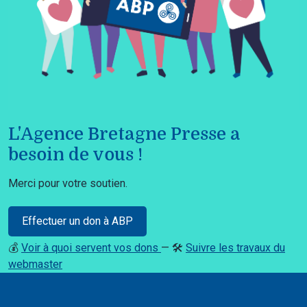
L'Agence Bretagne Presse a
besoin de vous !
Merci pour votre soutien.
Effectuer un don à ABP
💰
Voir à quoi servent vos dons
— 🛠️
Suivre les travaux du
webmaster