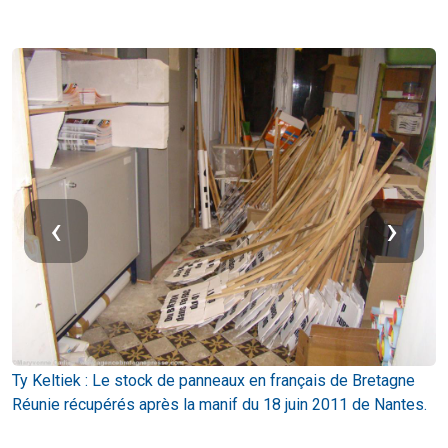
‹
›
D
Ty Keltiek : Le stock de panneaux en français de Bretagne
C
Réunie récupérés après la manif du 18 juin 2011 de Nantes.
S