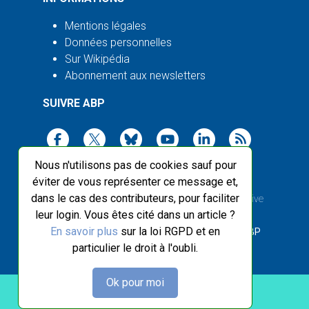
Mentions légales
Données personnelles
Sur Wikipédia
Abonnement aux newsletters
SUIVRE ABP
Nous n'utilisons pas de cookies sauf pour
éviter de vous représenter ce message et,
dans le cas des contributeurs, pour faciliter
2003-2026 ©
Agence Bretagne Presse
, sauf Creative
leur login. Vous êtes cité dans un article ?
Commons
En savoir plus
sur la loi RGPD et en
Front-end design :
Breizhek Studio
, Back-end :
ABP
particulier le droit à l'oubli.
Ok pour moi