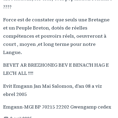
????
Force est de constater que seuls une Bretagne
et un Peuple Breton, dotés de réelles
compétences et pouvoirs réels, oeuvreront à
court , moyen ,et long terme pour notre
Langue.
BEVET AR BREZHONEG BEV E BENAC'H HAG E
LEC'H ALL !!!!
Evit Emgann Jan Mai Salomon, d'an 08 a viz
ebrel 2005
Emgann-MGI BP 70215 22202 Gwengamp cedex