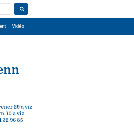
ent
Vidéo
genn
wener 29 a viz
n 30 a viz
 32 96 85