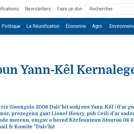
ifications
Newsletters
Faire un don
Politique
La Réunification
Économie
Agro
Environnem
koun Yann-Kêl Kernale
 viz Gwengolo 2006 Dalc'hit soñj eus Yann-Kêl ! d'ar g
noz, prezegenn gant Lionel Henry, pub Ceili d'ar sador
ude merenn, emgav e bered Kêrfeunteun titouroù 06 61
il.fr Komite "Dalc'hit