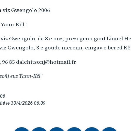
a viz Gwengolo 2006
 Yann-Kêl !
 viz Gwengolo, da 8 e noz, prezegenn gant Lionel He
a viz Gwengolo, 3 e goude merenn, emgav e bered K
2 96 85 dalchitsonj@hotmail.fr
 soñj eus Yann-Kêl
"
006
fié le 30/4/2026 06:09