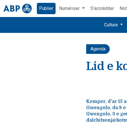
Publier
Numériser
S'accréditer
Not
Culture
Agenda
Lid e 
Kemper, d'ar 15 a
Gwengolo, da 8 e 
Gwengolo, 3 e go
dalchitsonj@hotma