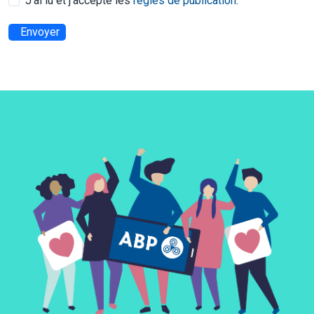
J’ai lu et j’accepte les
règles de publication
.
Envoyer