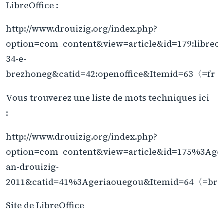
LibreOffice :
http://www.drouizig.org/index.php?
option=com_content&view=article&id=179:libreo
34-e-
brezhoneg&catid=42:openoffice&Itemid=63〈=fr
Vous trouverez une liste de mots techniques ici
:
http://www.drouizig.org/index.php?
option=com_content&view=article&id=175%3Ag
an-drouizig-
2011&catid=41%3Ageriaouegou&Itemid=64〈=br
Site de LibreOffice