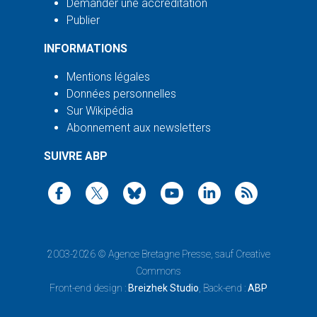
Demander une accréditation
Publier
INFORMATIONS
Mentions légales
Données personnelles
Sur Wikipédia
Abonnement aux newsletters
SUIVRE ABP
2003-2026 ©
Agence Bretagne Presse
, sauf Creative
Commons
Front-end design :
Breizhek Studio
, Back-end :
ABP