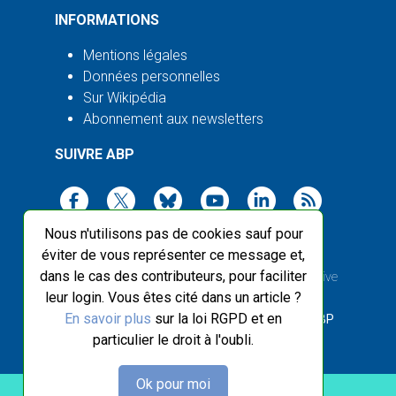
INFORMATIONS
Mentions légales
Données personnelles
Sur Wikipédia
Abonnement aux newsletters
SUIVRE ABP
Nous n'utilisons pas de cookies sauf pour
éviter de vous représenter ce message et,
dans le cas des contributeurs, pour faciliter
2003-2026 ©
Agence Bretagne Presse
, sauf Creative
leur login. Vous êtes cité dans un article ?
Commons
En savoir plus
sur la loi RGPD et en
Front-end design :
Breizhek Studio
, Back-end :
ABP
particulier le droit à l'oubli.
Ok pour moi