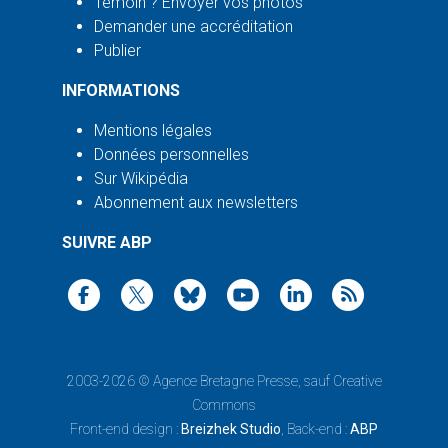
Témoin ? Envoyer vos photos
Demander une accréditation
Publier
INFORMATIONS
Mentions légales
Données personnelles
Sur Wikipédia
Abonnement aux newsletters
SUIVRE ABP
2003-2026 ©
Agence Bretagne Presse
, sauf Creative
Commons
Front-end design :
Breizhek Studio
, Back-end :
ABP