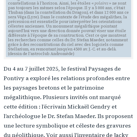
constellations à l’horizon. Ainsi, les étoiles «
polaires
» ne sont
pas toujours les mêmes selon l’époque. Il y a 5 000 ans, c’était
Thuban (dans la constellation du Dragon), et dans 12 000 ans ce
sera Véga (Lyre). Dans le contexte de l’étude des mégalithes, la
précession est essentielle pour interpréter les orientations
célestes anciennes. Un monument mégalithique pointant
aujourd’hui vers une direction donnée pouvait viser une étoile
différente à l’époque de sa construction. C’est ce que montrent
les recherches comme celles du Dr. Stefan Maeder, notamment
grâce à des reconstitutions du ciel avec des logiciels comme
Stellarium, en remontant jusqu’en 4500 av. J.-C. et au-delà.
(dessin de l'astroclub Andromède)
Du 4 au 7 juillet 2025, le festival Paysages de
Pontivy a exploré les relations profondes entre
les paysages bretons et le patrimoine
mégalithique. Plusieurs invités ont marqué
cette édition : l’écrivain Mickaël Gendry et
l’archéologue le Dr. Stefan Maeder. Ils proposent
une lecture symbolique et céleste des gravures
du néolithique. Voir aussi l'inventaire de Jacky