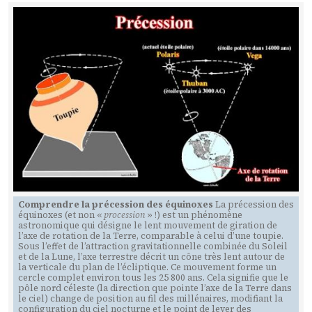
Comprendre la précession des équinoxes
La précession des
équinoxes (et non «
procession
» !) est un phénomène
astronomique qui désigne le lent mouvement de giration de
l’axe de rotation de la Terre, comparable à celui d’une toupie.
Sous l’effet de l’attraction gravitationnelle combinée du Soleil
et de la Lune, l’axe terrestre décrit un cône très lent autour de
la verticale du plan de l’écliptique. Ce mouvement forme un
cercle complet environ tous les 25 800 ans. Cela signifie que le
pôle nord céleste (la direction que pointe l’axe de la Terre dans
le ciel) change de position au fil des millénaires, modifiant la
configuration du ciel nocturne et le point de lever des