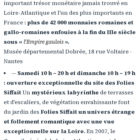
important trésor monétaire jamais trouvé en
Loire-Atlantique et l'un des plus importants en
France :
plus de 42 000 monnaies romaines et
gallo-romaines enfouies à la fin du IIIe siècle
sous «
l'Empire gaulois
».
Musée départemental Dobrée, 18 rue Voltaire -
Nantes
—
Samedi 10 h – 20 h et dimanche 10 h – 19 h
: ouverture exceptionnelle du site des Folies
Siffait
Un
mystérieux labyrinthe
de terrasses
et d'escaliers, de végétation envahissante font
du jardin des
Folies Siffait un univers étrange
et follement romantique avec une vue
exceptionnelle sur la Loire
. En 2007, le