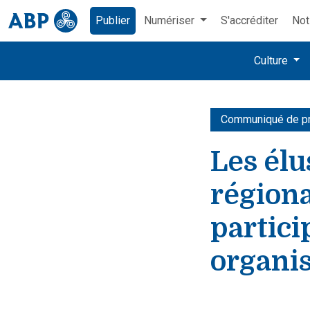
Publier
Numériser
S'accréditer
Not
Culture
Communiqué de p
Les él
régiona
partici
organi