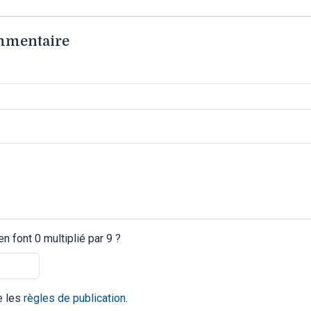
ommentaire
 font 0 multiplié par 9 ?
te les
règles de publication
.