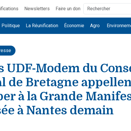
ifications
Newsletters
Faire un don
Politique
La Réunification
Économie
Agro
Environnem
resse
us UDF-Modem du Conse
l de Bretagne appellen
per à la Grande Manife
sée à Nantes demain