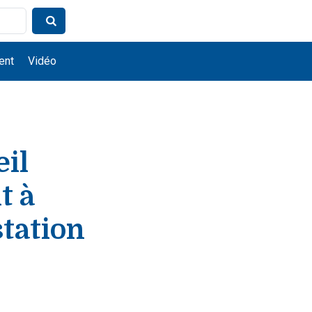
ent
Vidéo
il
t à
station