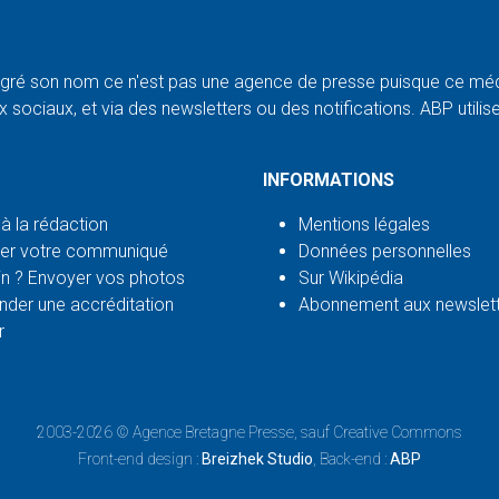
ré son nom ce n'est pas une agence de presse puisque ce médi
 sociaux, et via des newsletters ou des notifications. ABP utilise l
INFORMATIONS
 à la rédaction
Mentions légales
er votre communiqué
Données personnelles
n ? Envoyer vos photos
Sur Wikipédia
der une accréditation
Abonnement aux newslet
r
2003-2026 ©
Agence Bretagne Presse
, sauf Creative Commons
Front-end design :
Breizhek Studio
, Back-end :
ABP