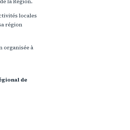
de la Région.
ctivités locales
sa région
on organisée à
égional de