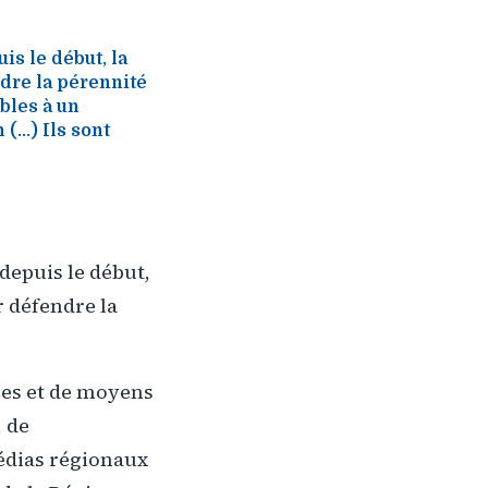
s le début, la
ndre la pérennité
bles à un
...) Ils sont
depuis le début,
r défendre la
ces et de moyens
, de
édias régionaux