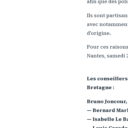
afin que des pol
Ils sont partisan
avec notamment l
d'origine.
Pour ces raisons
Nantes, samedi 2
Les conseiller
Bretagne :
Bruno Joncour, 
— Bernard Marb
— Isabelle Le B
— Louis Caradec