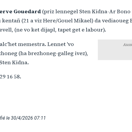
erve Gouedard
(priz lennegel Sten Kidna-Ar Bono 2
ù kentañ (21 a viz Here/Gouel Mikael) da vediaoueg Br
vell, (ne vo ket dijapl, tapet get e labour).
Devezhioù ar
A
alc'het memestra. Lennet 'vo
Aussi
zhoneg (ha brezhoneg-galleg ivez),
Sten Kidna.
29 16 58.
fié le 30/4/2026 07:11