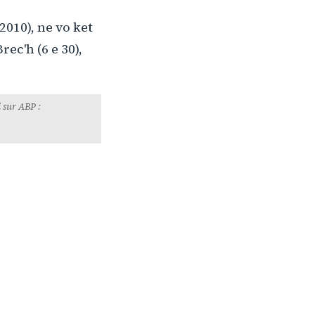
010), ne vo ket
ec'h (6 e 30),
 brezhoneg e Bro
n Alré
 sur ABP :