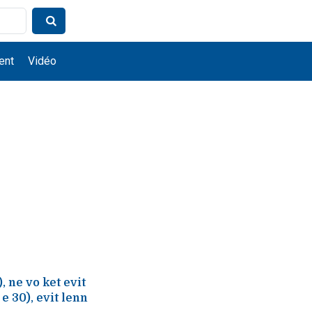
ent
Vidéo
 ne vo ket evit
e 30), evit lenn