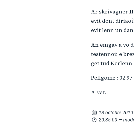
Ar skrivagner
H
evit dont diriao
evit lenn un dane
An emgav a vo d
testennoù e bre
get tud Kerlenn 
Pellgomz : 02 97 
A-vat.
18 octobre 2010
20:35:00
— modi