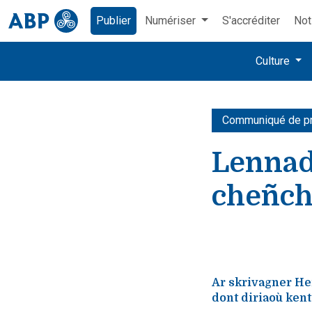
Publier
Numériser
S'accréditer
Not
Culture
Communiqué de p
Lennad
cheñc
Ar skrivagner He
dont diriaoù kent