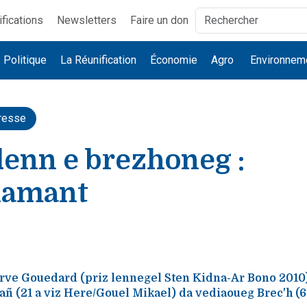
ifications
Newsletters
Faire un don
Politique
La Réunification
Économie
Agro
Environnem
resse
enn e brezhoneg :
hamant
rve Gouedard (priz lennegel Sten Kidna-Ar Bono 2010),
añ (21 a viz Here/Gouel Mikael) da vediaoueg Brec'h (6 