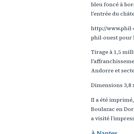
bleu foncé à bor
l'entrée du chât
http://www.phi
phil-ouest pour l
Tirage à 1,5 mil
l'affranchisseme
Andorre et sect
Dimensions 3,8 x
Il a été imprimé
Boulazac en Dord
a visité l’impre
À Nantes