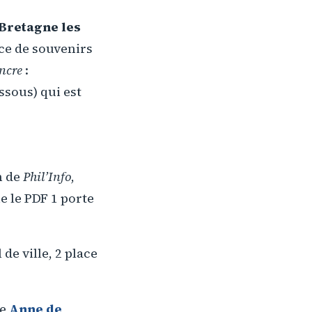
 Bretagne les
ace de souvenirs
ncre
:
ssous) qui est
n de
Phil’Info
,
e le PDF 1 porte
 de ville, 2 place
ne
Anne de