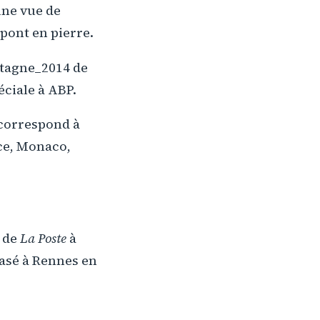
une vue de
 pont en pierre.
tagne_2014 de
éciale à ABP.
 correspond à
nce, Monaco,
s de
La Poste
à
basé à Rennes en