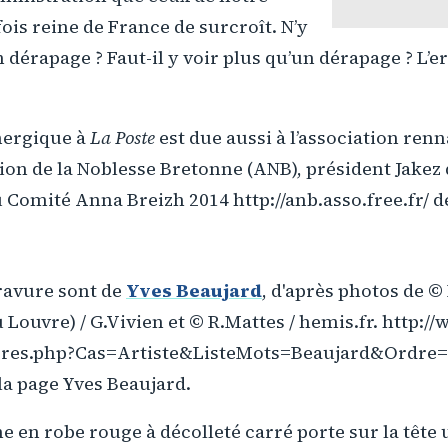
ois reine de France de surcroît. N’y
un dérapage ? Faut-il y voir plus qu’un dérapage ? L
ergique à
La Poste
est due aussi à l’association ren
ation de la Noblesse Bretonne (ANB), président Jakez
 Comité Anna Breizh 2014 http://anb.asso.free.fr/ de
gravure sont de
Yves Beaujard
, d'après photos de 
 Louvre) / G.Vivien et © R.Mattes / hemis.fr. http://
res.php?Cas=Artiste&ListeMots=Beaujard&Ordre=
la page Yves Beaujard.
 en robe rouge à décolleté carré porte sur la tête 