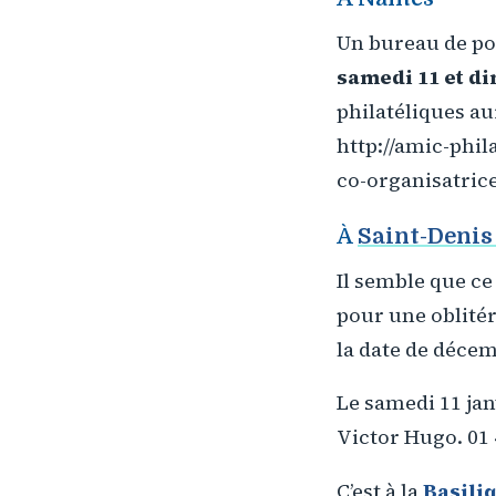
Un bureau de po
samedi 11 et d
philatéliques au
http://amic-phil
co-organisatrice
À
Saint-Denis
Il semble que ce
pour une oblitér
la date de décem
Le samedi 11 janvi
Victor Hugo. 01 4
C’est à la
Basili