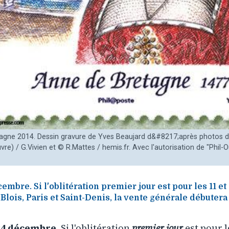
agne 2014. Dessin gravure de Yves Beaujard d&#8217;après photos
re) / G.Vivien et © R.Mattes / hemis.fr. Avec l'autorisation de "Phil-O
embre. Si l'oblitération premier jour est pour les 11 et 
Blois, Paris et Saint-Denis, la vente générale débutera 
 24 décembre
. Si l'oblitération
premier jour
est pour 