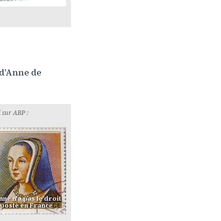
 d'Anne de
 sur ABP :
ne n'a pas le droit
 poste en France