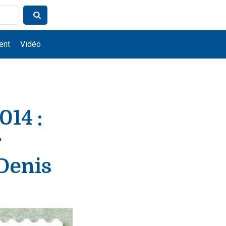
ent
Vidéo
014 :
r
-Denis