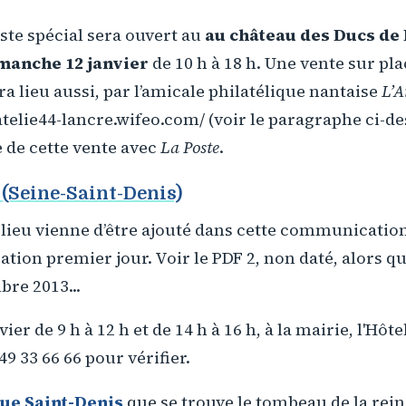
ste spécial sera ouvert au
au château des Ducs de
imanche 12 janvier
de 10 h à 18 h. Une vente sur pl
ra lieu aussi, par l’amicale philatélique nantaise
L’A
atelie44-lancre.wifeo.com/ (voir le paragraphe ci-de
 de cette vente avec
La Poste
.
 (Seine-Saint-Denis)
 lieu vienne d’être ajouté dans cette communicatio
ation premier jour. Voir le PDF 2, non daté, alors qu
bre 2013...
er de 9 h à 12 h et de 14 h à 16 h, à la mairie, l'Hôtel
9 33 66 66 pour vérifier.
que Saint-Denis
que se trouve le tombeau de la rei