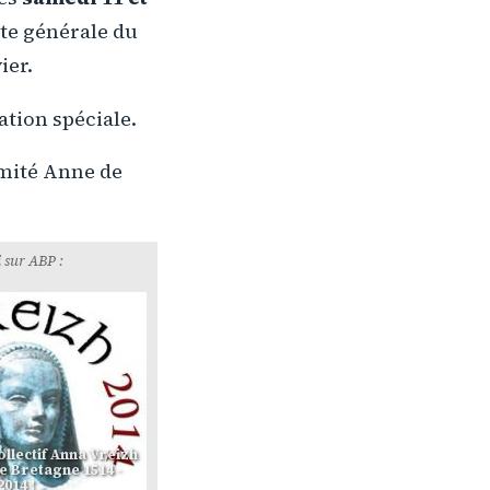
nte générale du
ier.
ation spéciale.
omité Anne de
 sur ABP :
ollectif Anna Vreizh
de Bretagne 1514 -
2014 !