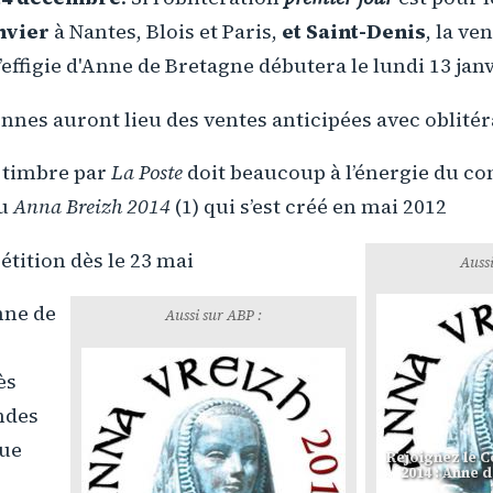
nvier
à Nantes, Blois et Paris,
et Saint-Denis
, la ve
’effigie d'Anne de Bretagne débutera le lundi 13 janv
nes auront lieu des ventes anticipées avec oblitér
e timbre par
La Poste
doit beaucoup à l’énergie du c
ou
Anna Breizh 2014
(1) qui s’est créé en mai 2012
pétition dès le 23 mai
Aussi
nne de
Aussi sur ABP :
ès
ndes
que
Rejoignez le C
2014 : Anne 