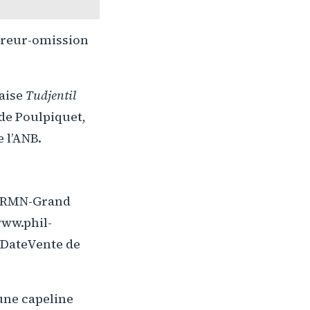
’erreur-omission
naise
Tudjentil
 de Poulpiquet,
 l’ANB.
© RMN-Grand
www.phil-
DateVente de
une capeline