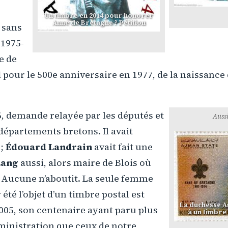
Un timbre en 2014 pour honorer
Anne de Bretagne ? Pétition
 sans
 1975-
ve de
l
pour le 500e anniversaire en 1977, de la naissance
06, demande relayée par les députés et
Aussi
départements bretons. Il avait
 ;
Édouard Landrain
avait fait une
Lang
aussi, alors maire de Blois où
 Aucune n’aboutit. La seule femme
été l’objet d’un timbre postal est
La duchesse An
2005, son centenaire ayant paru plus
à un timbre
ministration que ceux de notre