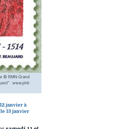
 de © RMN-Grand
uest" : www.phil-
12 janvier à
le 13 janvier
les
samedi 11 et