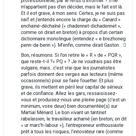
professionnelle, par le refus d’informer ? Il ne
m’appartient pas d’en décider, mais le fait est là.
Et il est grave, à mon sens. Certes, je ne suis pas
naïf et j’entends encore la charge du « Canard »
enchainé-déchaîné (« chadennet-dichadennet »,
comme on dirait en breton) à propos d’un certain
dictionnaire monolingue (entendez « e brezhoneg
penn-da-benn »). M’enfin, comme dirait Gaston… 
Bon, résumons. Si l’on retire le « R » de « PQR »,
que reste-t-il ?« PQ » ? Je ne voudrais pas être
vulgaire, mais…c’est vrai que les journalistes
parfois donnent des verges aux lecteurs (même
occasionnels) pour se faire fouetter. Et plus
grave, ils mettent en péril leur capital de sérieux
et de confiance. Allez les gars, ressaisissez-
vous et produisez-nous une pleine page (c’est un
minimum, voire deux) bien documentée(s) sur
Martial Ménard. Le bon vivant un tantinet
rabelaisien, le travailleur acharné (en breton, on dit
« ur marc’h-labour »), l’entrepreneur enthousiaste
prêt à tous les risques, l’innovateur rare (comme