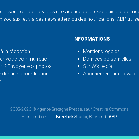
ré son nom ce n'est pas une agence de presse puisque ce médi
 sociaux, et via des newsletters ou des notifications. ABP utilise l
INFORMATIONS
 à la rédaction
Mentions légales
er votre communiqué
Données personnelles
n ? Envoyer vos photos
Sur Wikipédia
der une accréditation
Abonnement aux newslet
r
2003-2026 ©
Agence Bretagne Presse
, sauf Creative Commons
Front-end design :
Breizhek Studio
, Back-end :
ABP