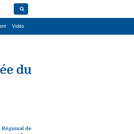
ent
Vidéo
rée du
l Régional de