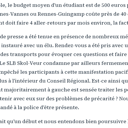
ple, le budget moyen d'un étudiant est de 500 euros 
nnes-Vannes ou Rennes-Guingamp coûte près de 40 
doit faire 4 aller-retours par mois environ, la factu
de presse a été tenue en présence de nombreux mé
t instauré avec un élu. Rendez-vous a été pris avec 
des transports pour évoquer ces questions et faire 
 Le SLB Skol-Veur condamne par ailleurs fermement
 empêché les participants à cette manifestation paci
lus à l'intérieur du Conseil Régional. Est-ce ainsi 
nt majoritairement à gauche est sensée traiter les 
tenir avec eux sur des problèmes de précarité ? No
andé à la police d'être présente.
tait qu'un début et nous entendons bien poursuivre l