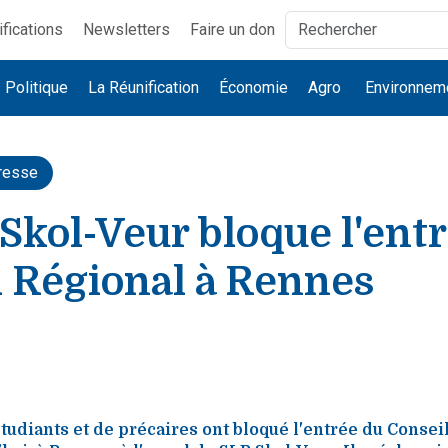
ifications
Newsletters
Faire un don
Politique
La Réunification
Économie
Agro
Environnem
resse
Skol-Veur bloque l'ent
l Régional à Rennes
tudiants et de précaires ont bloqué l'entrée du Consei