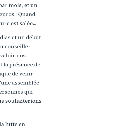
par mois, et un
euros ! Quand
re est salée...
dias et un début
un conseiller
valoir nos
 la présence de
fique de venir
qu'une assemblée
personnes qui
us souhaiterions
a lutte en