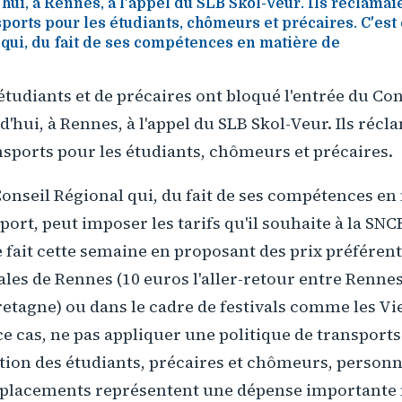
hui, à Rennes, à l'appel du SLB Skol-Veur. Ils réclamaie
ports pour les étudiants, chômeurs et précaires. C'est e
qui, du fait de ses compétences en matière de
étudiants et de précaires ont bloqué l'entrée du Co
'hui, à Rennes, à l'appel du SLB Skol-Veur. Ils récla
nsports pour les étudiants, chômeurs et précaires.
e Conseil Régional qui, du fait de ses compétences en
ort, peut imposer les tarifs qu'il souhaite à la SNCF
 fait cette semaine en proposant des prix préférenti
es de Rennes (10 euros l'aller-retour entre Rennes
Bretagne) ou dans le cadre de festivals comme les Vi
e cas, ne pas appliquer une politique de transports
nation des étudiants, précaires et chômeurs, person
déplacements représentent une dépense importante 