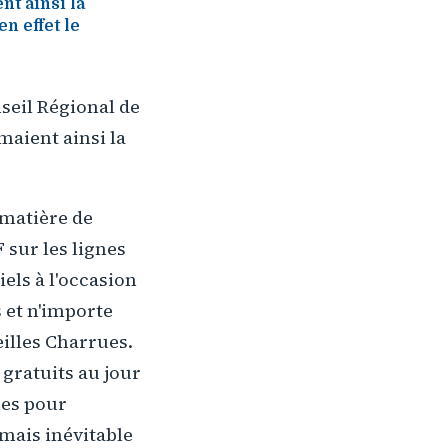
nt ainsi la
n effet le
nseil Régional de
maient ainsi la
 matière de
 sur les lignes
els à l'occasion
 et n'importe
eilles Charrues.
 gratuits au jour
nes pour
mais inévitable