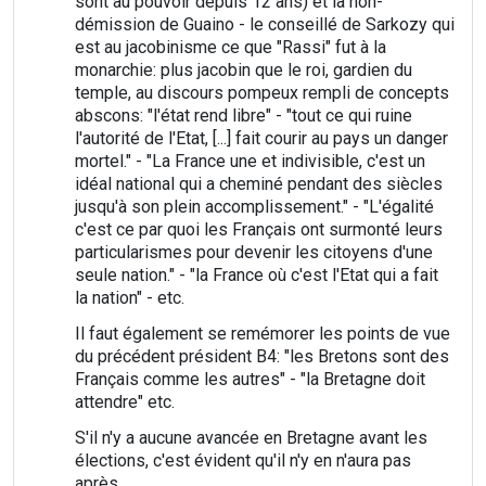
sont au pouvoir depuis 12 ans) et la non-
démission de Guaino - le conseillé de Sarkozy qui
est au jacobinisme ce que "Rassi" fut à la
monarchie: plus jacobin que le roi, gardien du
temple, au discours pompeux rempli de concepts
abscons: "l'état rend libre" - "tout ce qui ruine
l'autorité de l'Etat, [...] fait courir au pays un danger
mortel." - "La France une et indivisible, c'est un
idéal national qui a cheminé pendant des siècles
jusqu'à son plein accomplissement." - "L'égalité
c'est ce par quoi les Français ont surmonté leurs
particularismes pour devenir les citoyens d'une
seule nation." - "la France où c'est l'Etat qui a fait
la nation" - etc.
Il faut également se remémorer les points de vue
du précédent président B4: "les Bretons sont des
Français comme les autres" - "la Bretagne doit
attendre" etc.
S'il n'y a aucune avancée en Bretagne avant les
élections, c'est évident qu'il n'y en n'aura pas
après.