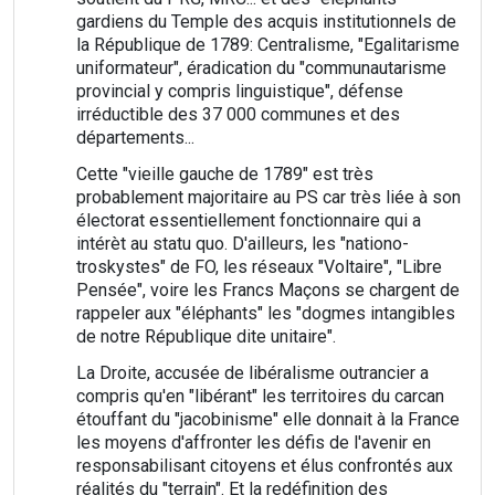
gardiens du Temple des acquis institutionnels de
la République de 1789: Centralisme, "Egalitarisme
uniformateur", éradication du "communautarisme
provincial y compris linguistique", défense
irréductible des 37 000 communes et des
départements...
Cette "vieille gauche de 1789" est très
probablement majoritaire au PS car très liée à son
électorat essentiellement fonctionnaire qui a
intérèt au statu quo. D'ailleurs, les "nationo-
troskystes" de FO, les réseaux "Voltaire", "Libre
Pensée", voire les Francs Maçons se chargent de
rappeler aux "éléphants" les "dogmes intangibles
de notre République dite unitaire".
La Droite, accusée de libéralisme outrancier a
compris qu'en "libérant" les territoires du carcan
étouffant du "jacobinisme" elle donnait à la France
les moyens d'affronter les défis de l'avenir en
responsabilisant citoyens et élus confrontés aux
réalités du "terrain". Et la redéfinition des