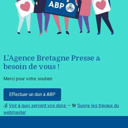
L'Agence Bretagne Presse a
besoin de vous !
Merci pour votre soutien.
Effectuer un don à ABP
💰
Voir à quoi servent vos dons
— 🛠️
Suivre les travaux du
webmaster