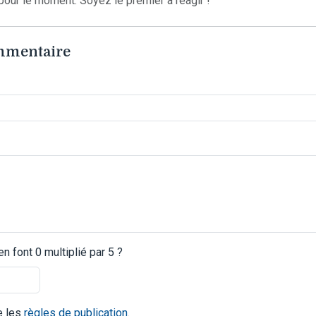
our le moment. Soyez le premier à réagir !
ommentaire
 font 0 multiplié par 5 ?
te les
règles de publication
.