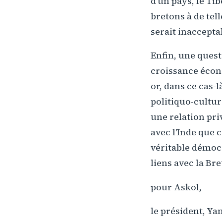
d'un pays, le Tib
bretons à de tel
serait inaccepta
Enfin, une questi
croissance écono
or, dans ce cas-
politiquo-cultur
une relation pri
avec l'Inde que c
véritable démocr
liens avec la Bre
pour Askol,
le président, Ya