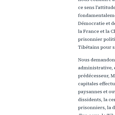
ce sens l'attitud
fondamentalement
Démocratie et de
la France et la C
prisonnier politi
Tibétains pour 
Nous demandons 
administrative, 
prédécesseur, M.
capitales effect
paysannes et ou
dissidents, la c
prisonniers, la d