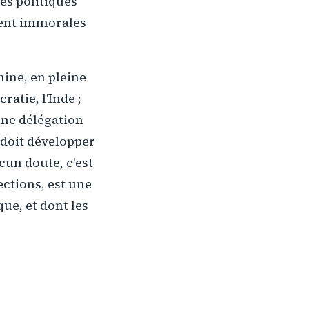
des politiques
ment immorales
hine, en pleine
atie, l'Inde ;
cune délégation
 doit développer
cun doute, c'est
ections, est une
ue, et dont les