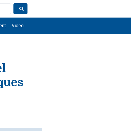
ent
Vidéo
l
iques