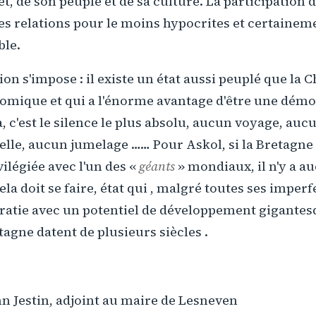
et, de son peuple et de sa culture. La participation 
les relations pour le moins hypocrites et certaine
ble.
on s'impose : il existe un état aussi peuplé que la C
mique et qui a l'énorme avantage d'être une démocr
là, c'est le silence le plus absolu, aucun voyage, au
elle, aucun jumelage …… Pour Askol, si la Bretagne
vilégiée avec l'un des «
géants
» mondiaux, il n'y a au
ela doit se faire, état qui , malgré toutes ses imperf
atie avec un potentiel de développement gigantesq
tagne datent de plusieurs siècles .
nn Jestin, adjoint au maire de Lesneven