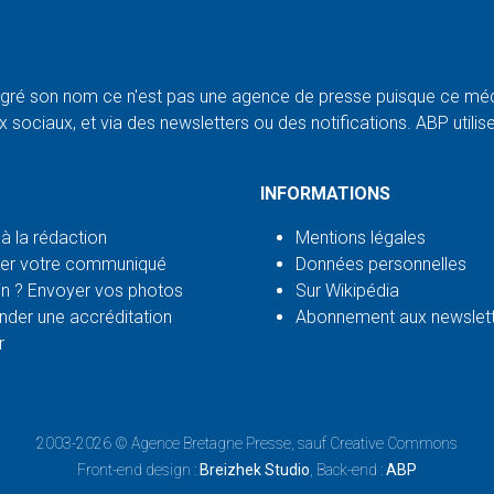
ré son nom ce n'est pas une agence de presse puisque ce médi
 sociaux, et via des newsletters ou des notifications. ABP utilise l
INFORMATIONS
 à la rédaction
Mentions légales
er votre communiqué
Données personnelles
n ? Envoyer vos photos
Sur Wikipédia
der une accréditation
Abonnement aux newslet
r
2003-2026 ©
Agence Bretagne Presse
, sauf Creative Commons
Front-end design :
Breizhek Studio
, Back-end :
ABP