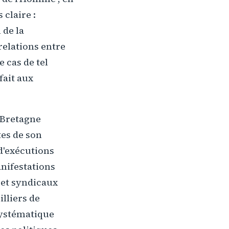
 claire :
 de la
relations entre
e cas de tel
fait aux
 Bretagne
tes de son
 d'exécutions
anifestations
 et syndicaux
illiers de
 systématique