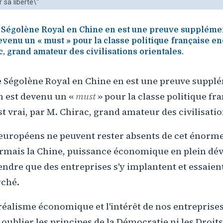
 sa liberté\"
Ségolène Royal en Chine en est une preuve supplémenta
evenu un « must » pour la classe politique française en
ac, grand amateur des civilisations orientales.
 Ségolène Royal en Chine en est une preuve supplé
in est devenu un «
must
» pour la classe politique fr
st vrai, par M. Chirac, grand amateur des civilisatio
s européens ne peuvent rester absents de cet énor
rmais la Chine, puissance économique en plein dé
ndre que des entreprises s'y implantent et essaien
rché.
réalisme économique et l'intérêt de nos entreprise
oublier les principes de la Démocratie ni les Droit