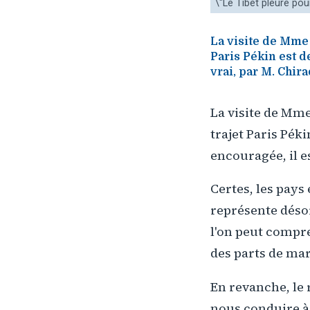
\"Le Tibet pleure pour
La visite de Mme 
Paris Pékin est d
vrai, par M. Chir
La visite de Mme
trajet Paris Pék
encouragée, il e
Certes, les pay
représente déso
l'on peut compre
des parts de ma
En revanche, le 
nous conduire à 