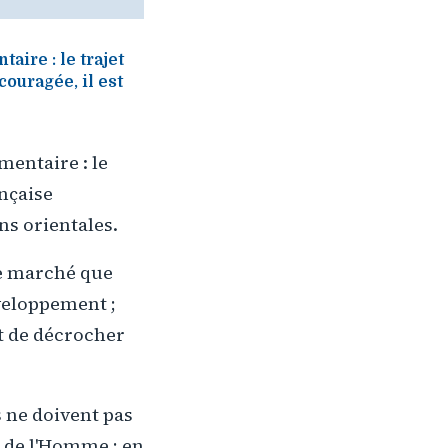
ire : le trajet
couragée, il est
mentaire : le
ançaise
ns orientales.
me marché que
veloppement ;
t de décrocher
s ne doivent pas
s de l'Homme ; en