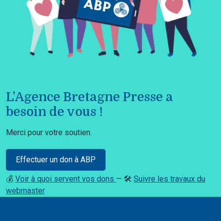
L'Agence Bretagne Presse a
besoin de vous !
Merci pour votre soutien.
Effectuer un don à ABP
💰
Voir à quoi servent vos dons
— 🛠️
Suivre les travaux du
webmaster