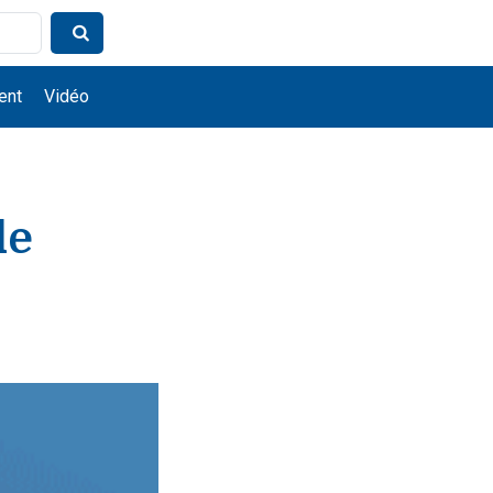
ent
Vidéo
de