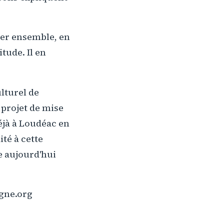
ader ensemble, en
tude. Il en
ulturel de
 projet de mise
éjà à Loudéac en
ité à cette
e aujourd'hui
agne.org