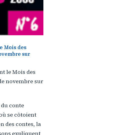
le Mois des
novembre sur
nt le Mois des
s de novembre sur
n du conte
où se côtoient
n des contes, la
sons expliquent