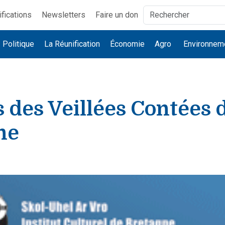
ifications
Newsletters
Faire un don
Politique
La Réunification
Économie
Agro
Environnem
 des Veillées Contées 
ne