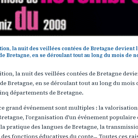
ion, la nuit des veillées contées de Bretagne devient 
de Bretagne, en se déroulant tout au long du mois de 
tion, la nuit des veillées contées de Bretagne devie
 de Bretagne, en se déroulant tout au long du moi
cinq départements de Bretagne.
 ce grand événement sont multiples : la valorisatio
Bretagne, l'organisation d'un événement populaire 
 la pratique des langues de Bretagne, la transmissio
 des fonctions éducatives du conte… Toutes ces rai