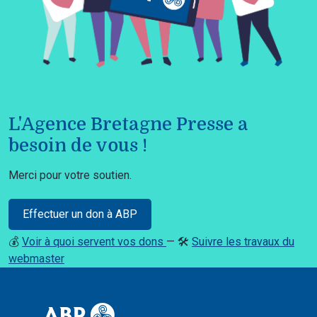
L'Agence Bretagne Presse a
besoin de vous !
Merci pour votre soutien.
Effectuer un don à ABP
💰
Voir à quoi servent vos dons
— 🛠️
Suivre les travaux du
webmaster